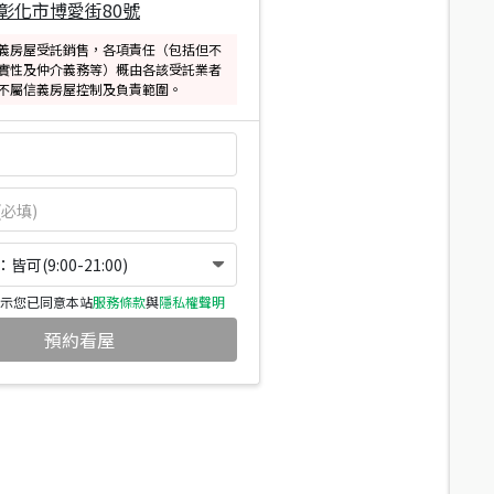
彰化市博愛街80號
義房屋受託銷售，各項責任（包括但不
實性及仲介義務等）概由各該受託業者
不屬信義房屋控制及負責範圍。
可(9:00-21:00)
示您已同意本站
服務條款
與
隱私權聲明
預約看屋