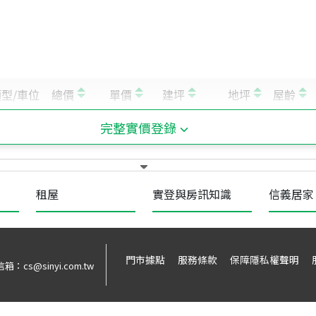
完整實價登錄
租屋
實登與房訊知識
信義居家
門市據點
服務條款
保障隱私權聲明
信箱：
cs@sinyi.com.tw