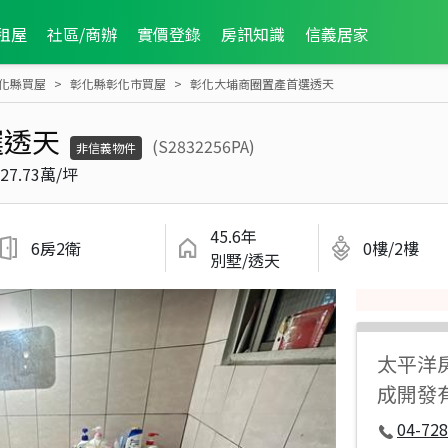
租屋
社區/商辦
實價登錄
房訊知識
信義居家
化縣買屋
彰化縣彰化市買屋
彰化大埔商圈置產首選透天
選透天
(S2832256PA)
非信義物件
27.73萬/坪
45.6年
6房2衛
0樓/2樓
別墅/透天
太平洋
成開發
04-728