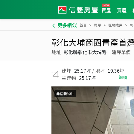
買屋
賣屋
更多相似
首頁
買屋
區域找屋
彰
彰化大埔商圈置產首
地址
彰化縣彰化市大埔路
建坪單價
建坪
25.17坪
/ 地坪
19.36坪
主建物
25.17坪
細項
非信義物件