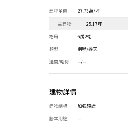
建坪單價
27.73萬/坪
主建物
25.17坪
格局
6房2衛
類型
別墅/透天
邊間/暗房
--/--
建物詳情
建物結構
加強磚造
謄本用途
--