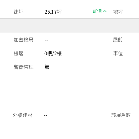
建坪
25.17坪
詳情
地坪
加蓋格局
--
屋齡
樓層
0樓/2樓
車位
警衛管理
無
外牆建材
--
該層戶數