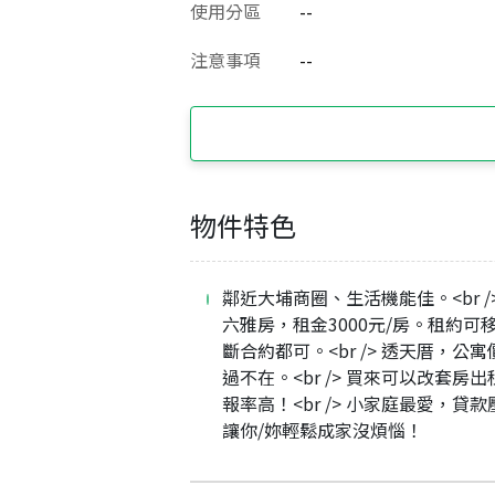
使用分區
--
注意事項
--
物件特色
鄰近大埔商圈、生活機能佳。<br /
六雅房，租金3000元/房。租約可
斷合約都可。<br /> 透天厝，公
過不在。<br /> 買來可以改套房
報率高！<br /> 小家庭最愛，貸
讓你/妳輕鬆成家沒煩惱！