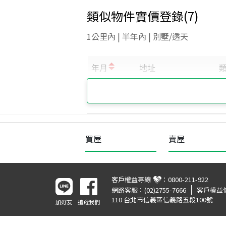
類似物件實價登錄
(
7
)
1公里內 | 半年內 | 別墅/透天
買屋
賣屋
客戶權益專線
：
0800-211-922
網路客服：
(02)2755-7666
客戶權益
110 台北市信義區信義路五段100號
加好友
追蹤我們