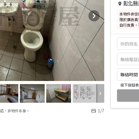
彰化縣
本物件非信
限於廣告真
自行負責，
聯絡時間：皆
按下按鈕表
1
/
7
紹，非物件本身。