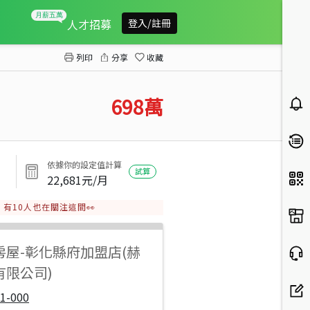
彰化大埔商圈置產首選透天
人才招募
登入/註冊
列印
分享
收藏
698
萬
依據你的設定值計算
試算
22,681
元/月
有
10
人也在關注這間👀
房屋
-
彰化縣府加盟店(赫
有限公司)
1-000