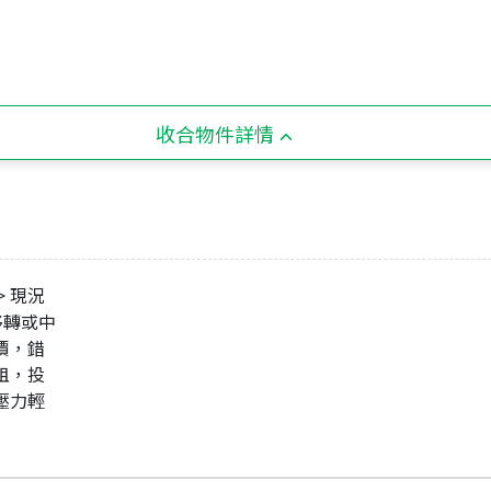
收合物件詳情
> 現況
移轉或中
寓價，錯
出租，投
款壓力輕