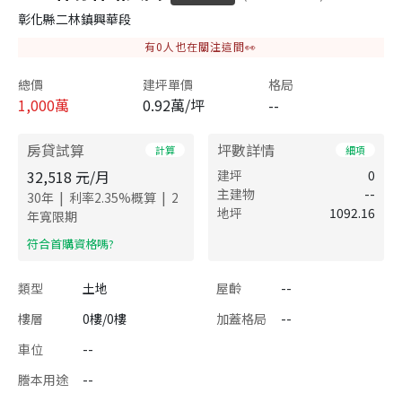
彰化縣二林鎮興華段
有
0
人也在關注這間👀
總價
建坪單價
格局
1,000
萬
0.92萬/坪
--
房貸試算
坪數詳情
計算
細項
32,518
元/月
建坪
0
主建物
--
|
|
30
年
利率
2.35
%概算
2
地坪
1092.16
年寬限期
​符合首購資格嗎?
類型
土地
屋齡
--
樓層
0樓/0樓
加蓋格局
--
車位
--
謄本用途
--