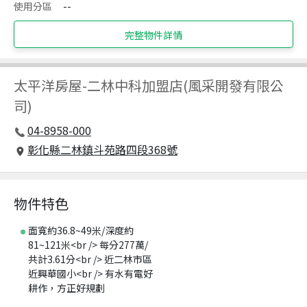
使用分區
--
完整物件詳情
太平洋房屋
-
二林中科加盟店(風采開發有限公
司)
04-8958-000
彰化縣二林鎮斗苑路四段368號
物件特色
面寬約36.8~49米/深度約
81~121米<br /> 每分277萬/
共計3.61分<br /> 近二林市區
近興華國小<br /> 有水有電好
耕作，方正好規劃