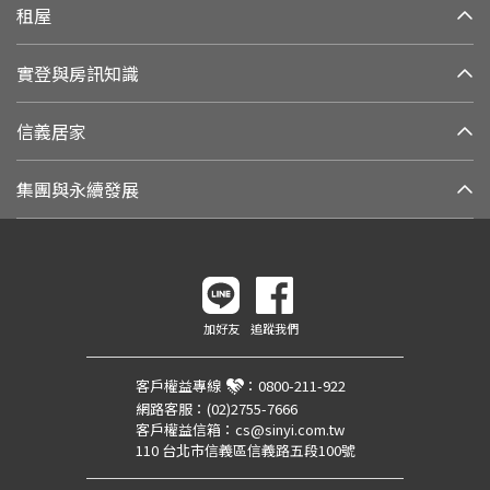
租屋
實登與房訊知識
信義居家
集團與永續發展
加好友
追蹤我們
客戶權益專線
：
0800-211-922
網路客服：
(02)2755-7666
客戶權益信箱：
cs@sinyi.com.tw
110 台北市信義區信義路五段100號