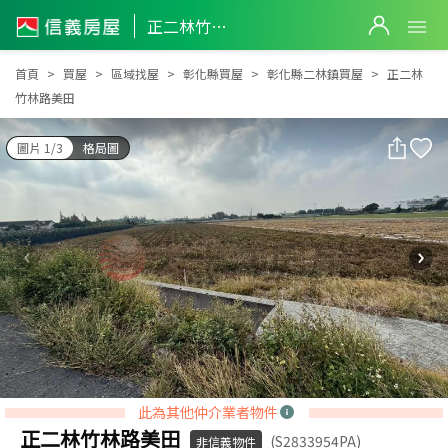
正二林竹林路美田
正二林竹林路美田
首頁
買屋
區域找屋
彰化縣買屋
彰化縣二林鎮買屋
正二林
竹林路美田
圖片 1/3
格局圖
此為其他仲介業者物件
正二林竹林路美田
(S2833954PA)
非信義物件