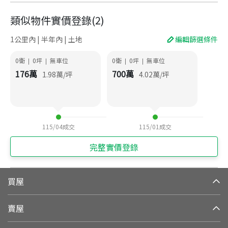
類似物件實價登錄
(
2
)
1公里內 | 半年內 | 土地
編輯篩選條件
0衛
0
坪
無車位
0衛
0
坪
無車位
|
|
|
|
176
萬
700
萬
1.98
萬/坪
4.02
萬/坪
115/04
成交
115/01
成交
完整實價登錄
買屋
賣屋