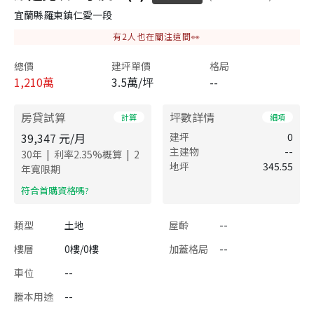
宜蘭縣羅東鎮仁愛一段
有
2
人也在關注這間👀
總價
建坪單價
格局
1,210
萬
3.5萬/坪
--
房貸試算
坪數詳情
計算
細項
39,347
元/月
建坪
0
主建物
--
|
|
30
年
利率
2.35
%概算
2
地坪
345.55
年寬限期
​符合首購資格嗎?
類型
土地
屋齡
--
樓層
0樓/0樓
加蓋格局
--
車位
--
謄本用途
--