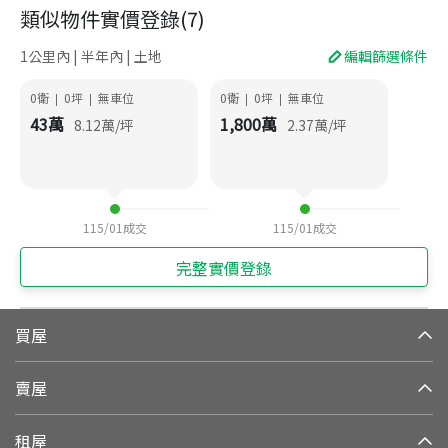
類似物件實價登錄
(
7
)
1公里內 | 半年內 | 土地
編輯篩選條件
0衛
0
坪
無車位
0衛
0
坪
無車位
|
|
|
|
43
萬
1,800
萬
8.12
萬/坪
2.37
萬/坪
115/01
成交
115/01
成交
完整實價登錄
買屋
賣屋
租屋