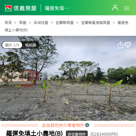
羅運免填土小農地(B)
羅運免填土小農地(B)
首頁
買屋
區域找屋
宜蘭縣買屋
宜蘭縣羅東鎮買屋
羅運免
填土小農地(B)
圖片 1/9
格局圖
此為其他仲介業者物件
羅運免填土小農地(B)
(S2834090PA)
非信義物件