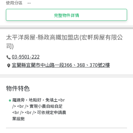
使用分區
--
完整物件詳情
太平洋房屋
-
縣政高鐵加盟店(宏軒房屋有限公
司)
03-9501-222
宜蘭縣宜蘭市中山路一段366、368、370號2樓
物件特色
羅運旁，地點好，免填土<br
/> <br /> 實現小農自給自足
<br /> <br /> 可依規定申請農
業設施