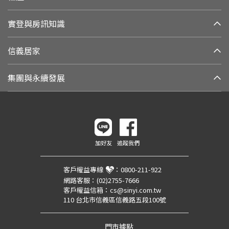
實登與房訊知識
信義居家
集團與永續發展
加好友
追蹤我們
客戶權益專線
：
0800-211-922
網路客服：
(02)2755-7666
客戶權益信箱：
cs@sinyi.com.tw
110 台北市信義區信義路五段100號
門市據點