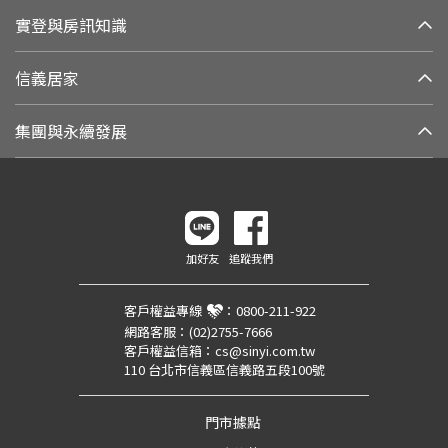
實登與房訊知識
信義居家
集團與永續發展
加好友
追蹤我們
客戶權益專線
：
0800-211-922
網路客服：
(02)2755-7666
客戶權益信箱：
cs@sinyi.com.tw
110 台北市信義區信義路五段100號
門市據點