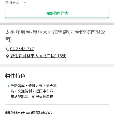
使用分區
--
完整物件詳情
太平洋房屋
-
員林大同加盟店(力合開發有限公
司)
04-8345-777
彰化縣員林市大同路二段118號
物件特色
全新落成，優雅大氣，近火車
站，交通便利，近田中市區，
生活機能佳，前院私有車位
類似物件實價登錄
(
5
)