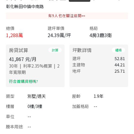
彰化縣田中鎮中南路
有
9
人也在關注這間👀
總價
建坪單價
格局
1,288
萬
24.39萬/坪
4房3廳3衛
房貸試算
坪數詳情
計算
細項
41,867
元/月
建坪
52.81
主建物
44.21
|
|
30
年
利率
2.35
%概算
2
地坪
25.71
年寬限期
​符合首購資格嗎?
類型
別墅/透天
屋齡
1.9年
樓層
0樓/3樓
加蓋格局
--
車位
--
謄本用途
--