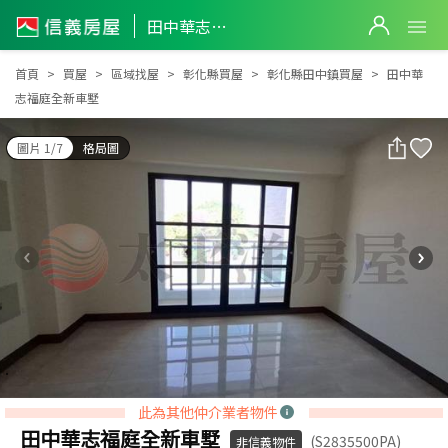
田中華志福庭全新車墅
田中華志福庭全新車墅
首頁
買屋
區域找屋
彰化縣買屋
彰化縣田中鎮買屋
田中華
志福庭全新車墅
圖片 1/7
格局圖
此為其他仲介業者物件
田中華志福庭全新車墅
(S2835500PA)
非信義物件