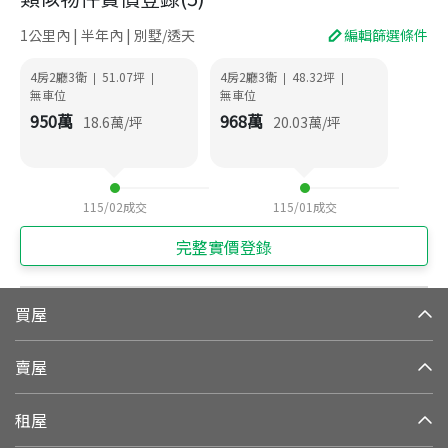
1公里內 | 半年內 | 別墅/透天
編輯篩選條件
4房2廳3衛
51.07
坪
4房2廳3衛
48.32
坪
|
|
|
|
無車位
無車位
950
萬
968
萬
18.6
萬/坪
20.03
萬/坪
115/02
成交
115/01
成交
完整實價登錄
買屋
賣屋
租屋