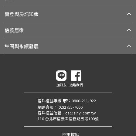
實登與房訊知識
信義居家
集團與永續發展
加好友
追蹤我們
客戶權益專線
：
0800-211-922
網路客服：
(02)2755-7666
客戶權益信箱：
cs@sinyi.com.tw
110 台北市信義區信義路五段100號
門市據點