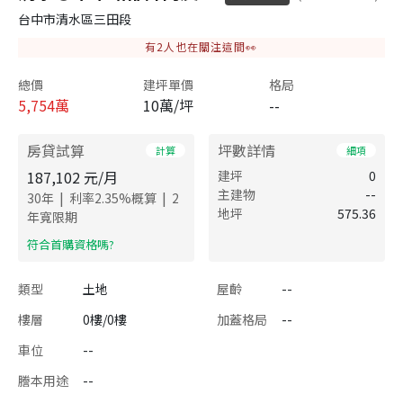
台中市清水區三田段
有
2
人也在關注這間👀
總價
建坪單價
格局
5,754
萬
10萬/坪
--
房貸試算
坪數詳情
計算
細項
187,102
元/月
建坪
0
主建物
--
|
|
30
年
利率
2.35
%概算
2
地坪
575.36
年寬限期
​符合首購資格嗎?
類型
土地
屋齡
--
樓層
0樓/0樓
加蓋格局
--
車位
--
謄本用途
--