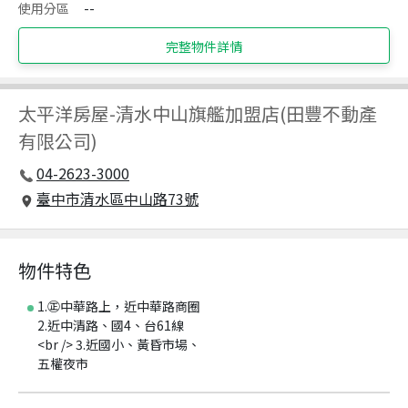
使用分區
--
完整物件詳情
太平洋房屋
-
清水中山旗艦加盟店(田豐不動產
有限公司)
04-2623-3000
臺中市清水區中山路73號
物件特色
1.㊣中華路上，近中華路商圈
2.近中清路、國4、台61線
<br /> 3.近國小、黃昏市場、
五權夜市