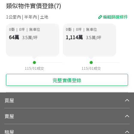
類似物件實價登錄
(
7
)
1公里內 | 半年內 | 土地
編輯篩選條件
0衛
0
坪
無車位
0衛
0
坪
無車位
|
|
|
|
64
萬
1,114
萬
3.5
萬/坪
3.5
萬/坪
115/01
成交
115/01
成交
完整實價登錄
買屋
賣屋
租屋