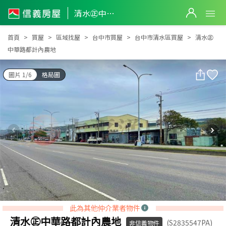
清水㊣中華路都計內農地
清水㊣中華路都計內農地
首頁
買屋
區域找屋
台中市買屋
台中市清水區買屋
清水㊣
中華路都計內農地
圖片 1/6
格局圖
此為其他仲介業者物件
清水㊣中華路都計內農地
(S2835547PA)
非信義物件