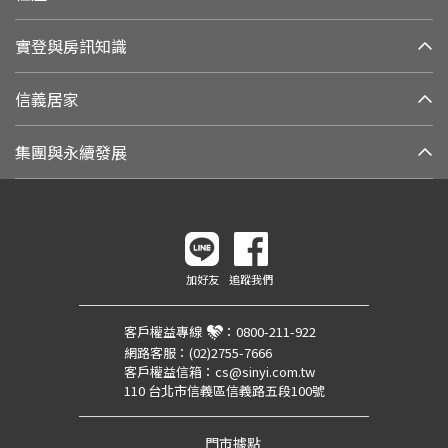
實登與房訊知識
信義居家
集團與永續發展
加好友
追蹤我們
客戶權益專線
：
0800-211-922
網路客服：
(02)2755-7666
客戶權益信箱：
cs@sinyi.com.tw
110 台北市信義區信義路五段100號
門市據點