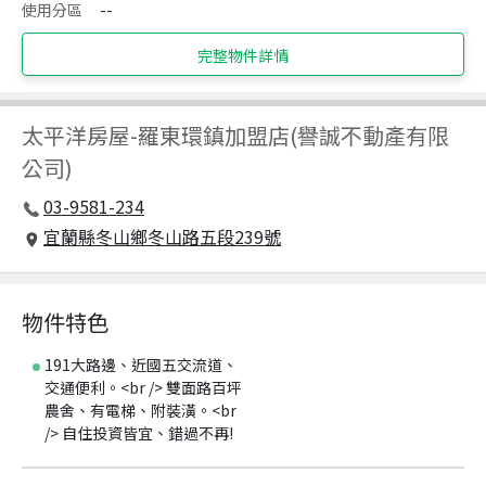
使用分區
--
完整物件詳情
太平洋房屋
-
羅東環鎮加盟店(譽誠不動產有限
公司)
03-9581-234
宜蘭縣冬山鄉冬山路五段239號
物件特色
191大路邊、近國五交流道、
交通便利。<br /> 雙面路百坪
農舍、有電梯、附裝潢。<br
/> 自住投資皆宜、錯過不再!