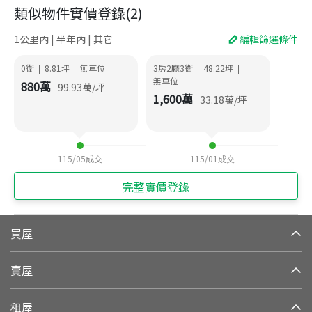
類似物件實價登錄
(
2
)
1公里內 | 半年內 | 其它
編輯篩選條件
0衛
8.81
坪
無車位
3房2廳3衛
48.22
坪
|
|
|
|
無車位
880
萬
99.93
萬/坪
1,600
萬
33.18
萬/坪
115/05
成交
115/01
成交
完整實價登錄
買屋
賣屋
租屋