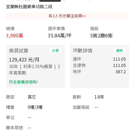
宜蘭縣壯圍鄉美功路二段
有
2
人也在關注這間👀
總價
建坪單價
格局
3,980
萬
35.84萬/坪
5房2廳6衛
房貸試算
坪數詳情
計算
細項
129,423
元/月
建坪
111.05
主建物
111.05
|
|
30
年
利率
2.35
%概算
2
地坪
387.2
年寬限期
​符合首購資格嗎?
類型
其它
屋齡
1.8年
樓層
0樓/3樓
加蓋格局
--
車位
--
謄本用途
--