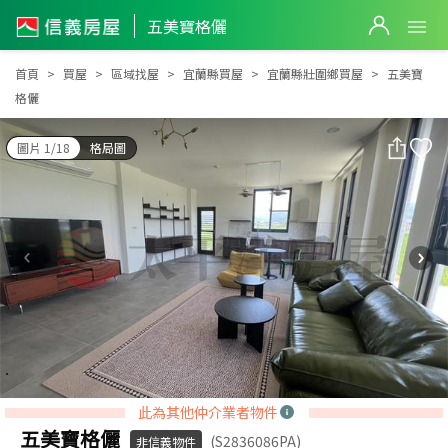
五美寶格儷
五美寶格儷
首頁
買屋
區域找屋
宜蘭縣買屋
宜蘭縣壯圍鄉買屋
五美寶
格儷
圖片 1/18
格局圖
此為其他仲介業者物件
五美寶格儷
(S2836086PA)
非信義物件