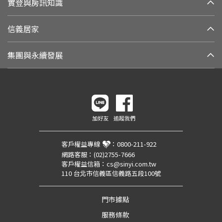
實登與房訊知識
信義居家
集團與永續發展
加好友
追蹤我們
客戶權益專線
：
0800-211-922
網路客服：
(02)2755-7666
客戶權益信箱：
cs@sinyi.com.tw
110 台北市信義區信義路五段100號
門市據點
服務條款