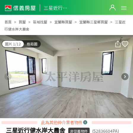
三星近行健水岸大農舍
三星近行健水岸大農舍
首頁
買屋
區域找屋
宜蘭縣買屋
宜蘭縣三星鄉買屋
三星近
行健水岸大農舍
圖片 1/12
格局圖
此為其他仲介業者物件
三星近行健水岸大農舍
(S2836604PA)
非信義物件