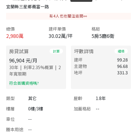
宜蘭縣三星鄉義富一路
有
4
人也在關注這間👀
總價
建坪單價
格局
2,980
萬
30.02萬/坪
5房5廳6衛
房貸試算
坪數詳情
計算
細項
96,904
元/月
建坪
99.28
主建物
96.68
|
|
30
年
利率
2.35
%概算
2
地坪
331.3
年寬限期
​符合首購資格嗎?
類型
其它
屋齡
1.8年
樓層
0樓/3樓
加蓋格局
--
車位
--
謄本用途
--