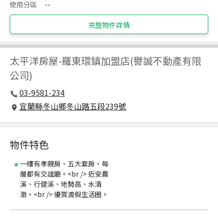
使用分區
--
完整物件詳情
太平洋房屋
-
羅東環鎮加盟店(譽誠不動產有限
公司)
03-9581-234
宜蘭縣冬山鄉冬山路五段239號
物件特色
一樓有孝親房、五大套房，每
層都有交誼廳。<br /> 近安農
溪、行健溪、地勢高、水清
澈。<br /> 優質渡假生活圈。