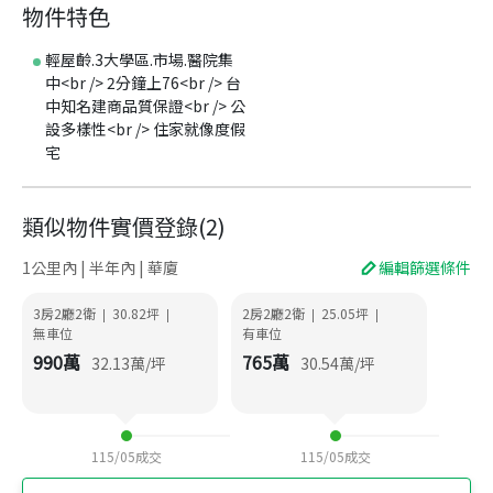
物件特色
輕屋齡.3大學區.市場.醫院集
中<br /> 2分鐘上76<br /> 台
中知名建商品質保證<br /> 公
設多樣性<br /> 住家就像度假
宅
類似物件實價登錄
(
2
)
1公里內 | 半年內 | 華廈
編輯篩選條件
3房2廳2衛
30.82
坪
2房2廳2衛
25.05
坪
|
|
|
|
無車位
有車位
990
萬
765
萬
32.13
萬/坪
30.54
萬/坪
115/05
成交
115/05
成交