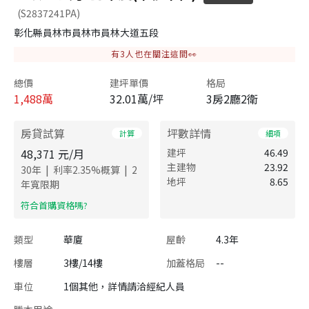
(S2837241PA)
彰化縣員林市員林市員林大道五段
有
3
人也在關注這間👀
總價
建坪單價
格局
1,488
萬
32.01萬/坪
3房2廳2衛
房貸試算
坪數詳情
計算
細項
48,371
元/月
建坪
46.49
主建物
23.92
|
|
30
年
利率
2.35
%概算
2
地坪
8.65
年寬限期
​符合首購資格嗎?
類型
華廈
屋齡
4.3年
樓層
3樓/14樓
加蓋格局
--
車位
1個其他，詳情請洽經紀人員