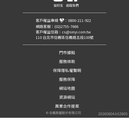
加好友
追蹤我們
客戶權益專線
：
0800-211-922
網路客服：
(02)2755-7666
客戶權益信箱：
cs@sinyi.com.tw
110 台北市信義區信義路五段100號
門市據點
服務條款
保障隱私權聲明
服務保障
網站地圖
資源網站
異業合作提案
©
信義房屋股份有限公司
20260804.b53805