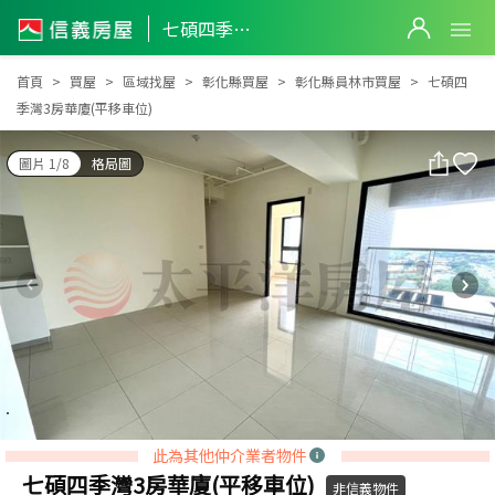
七碩四季灣3房華廈(平移車位)
七碩四季灣3房華廈(平移車位)
首頁
買屋
區域找屋
彰化縣買屋
彰化縣員林市買屋
七碩四
季灣3房華廈(平移車位)
圖片 1/8
格局圖
此為其他仲介業者物件
七碩四季灣3房華廈(平移車位)
非信義物件