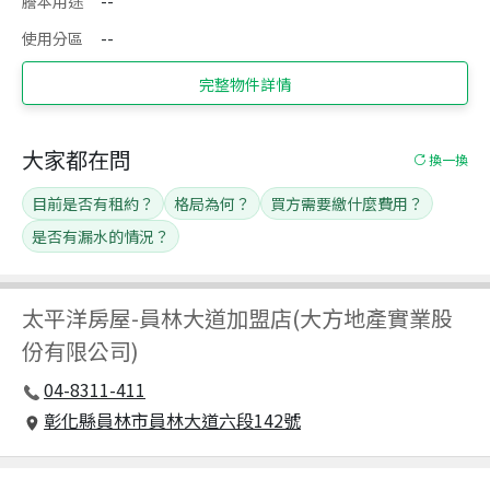
謄本用途
--
使用分區
--
完整物件詳情
大家都在問
換一換
目前是否有租約？
格局為何？
買方需要繳什麼費用？
是否有漏水的情況？
太平洋房屋
-
員林大道加盟店(大方地產實業股
份有限公司)
04-8311-411
彰化縣員林市員林大道六段142號