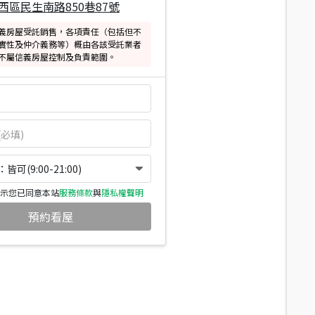
西區民生南路850巷87號
義房屋受託銷售，各項責任（包括但不
實性及仲介義務等）概由各該受託業者
不屬信義房屋控制及負責範圍。
可(9:00-21:00)
示您已同意本站
服務條款
與
隱私權聲明
預約看屋