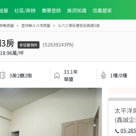
租屋
社區/商辦
實價登錄
房訊知識
信義居家
林縣買屋
雲林縣斗六市買屋
斗六三學區警民街角間3房
3房
(S2839243PA)
非信義物件
18.96萬/坪
33.1年
3房2廳2衛
1樓/0樓
華廈
太平洋
(鑫誠企
05-285