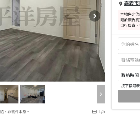
嘉義市
本物件非信
限於廣告真
自行負責，
聯絡時間：皆
按下按鈕表
1
/
5
紹，非物件本身。