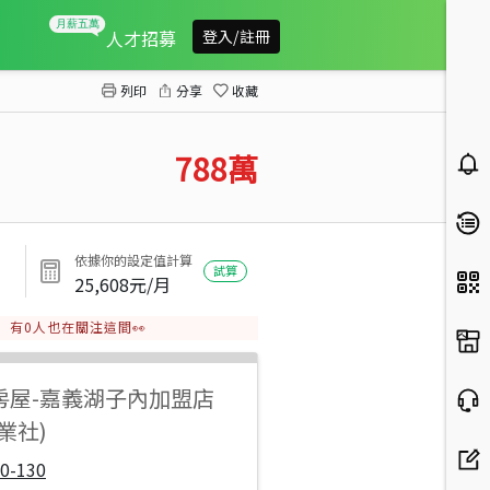
斗六三學區警民街角間3房
人才招募
登入/註冊
列印
分享
收藏
788
萬
依據你的設定值計算
試算
25,608
元/月
有
0
人也在關注這間👀
房屋
-
嘉義湖子內加盟店
業社)
0-130