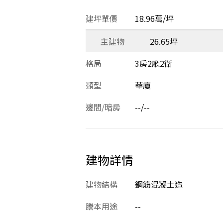
建坪單價
18.96萬/坪
主建物
26.65坪
格局
3房2廳2衛
類型
華廈
邊間/暗房
--/--
建物詳情
建物結構
鋼筋混凝土造
謄本用途
--