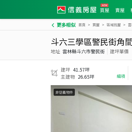
買屋
賣屋
更多相似
首頁
買屋
區域找屋
雲
斗六三學區警民街角間
地址
雲林縣斗六市警民街
建坪單價
建坪
41.57坪
主建物
26.65坪
細項
非信義物件