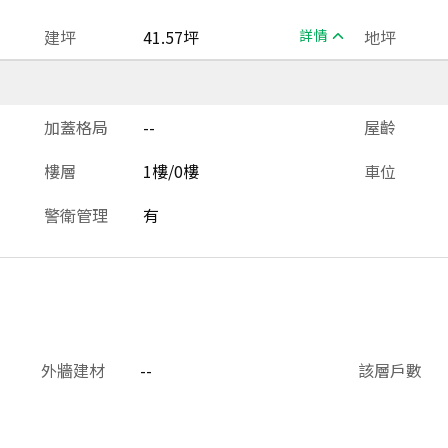
建坪
41.57坪
詳情
地坪
加蓋格局
--
屋齡
樓層
1樓/0樓
車位
警衛管理
有
外牆建材
--
該層戶數