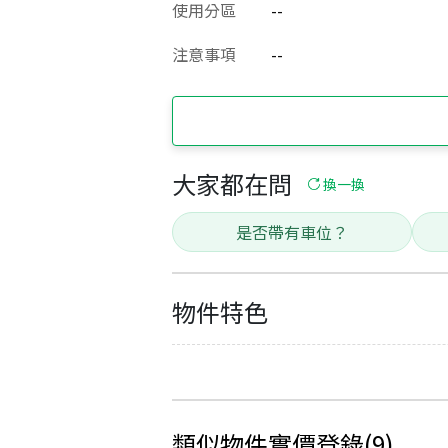
使用分區
--
注意事項
--
大家都在問
換一換
是否帶有車位？
物件特色
類似物件實價登錄
(
9
)