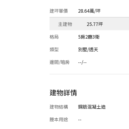
建坪單價
28.64萬/坪
主建物
25.77坪
格局
5房2廳3衛
類型
別墅/透天
邊間/暗房
--/--
建物詳情
建物結構
鋼筋混凝土造
謄本用途
--