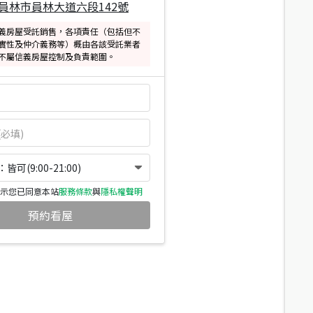
員林市員林大道六段142號
義房屋受託銷售，各項責任（包括但不
實性及仲介義務等）概由各該受託業者
不屬信義房屋控制及負責範圍。
可(9:00-21:00)
示您已同意本站
服務條款
與
隱私權聲明
預約看屋