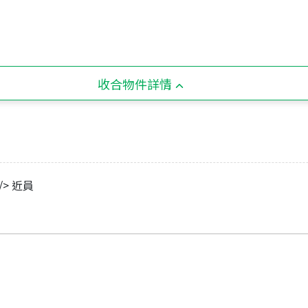
收合物件詳情
/> 近員