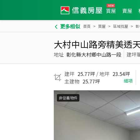
買屋
賣屋
更多相似
首頁
買屋
區域找屋
彰
大村中山路旁精美透
地址
彰化縣大村鄉中山路一段
建坪
建坪
25.77坪
/ 地坪
23.54坪
主建物
25.77坪
細項
非信義物件