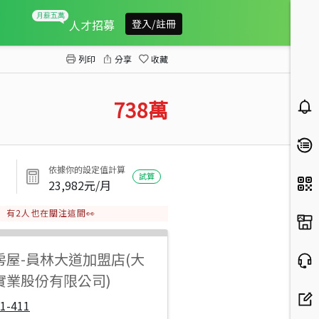
大村中山路旁精美透天
人才招募
登入/註冊
列印
分享
收藏
738
萬
依據你的設定值計算
試算
23,982
元/月
有
2
人也在關注這間👀
房屋
-
員林大道加盟店(大
實業股份有限公司)
1-411