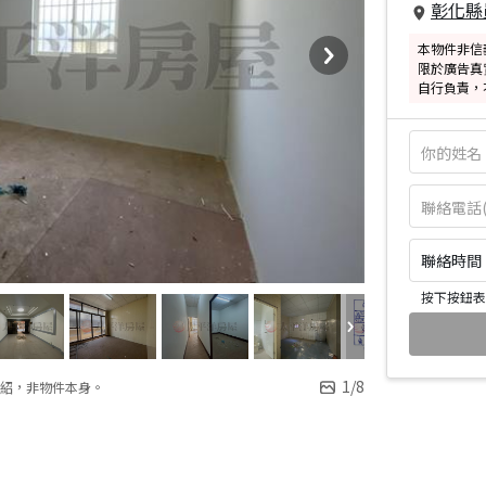
彰化縣
本物件非信
限於廣告真
自行負責，
聯絡時間：皆
按下按鈕表
1
/
8
紹，非物件本身。