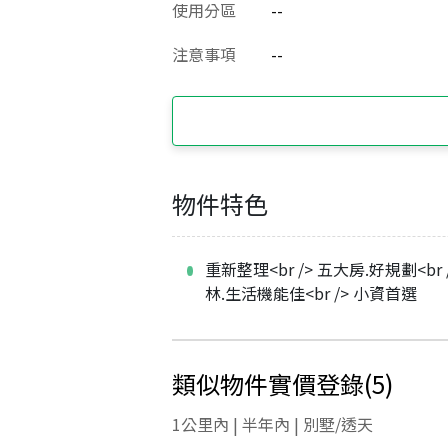
使用分區
--
注意事項
--
物件特色
重新整理<br /> 五大房.好規劃<br 
林.生活機能佳<br /> 小資首選
類似物件實價登錄
(
5
)
1公里內 | 半年內 | 別墅/透天