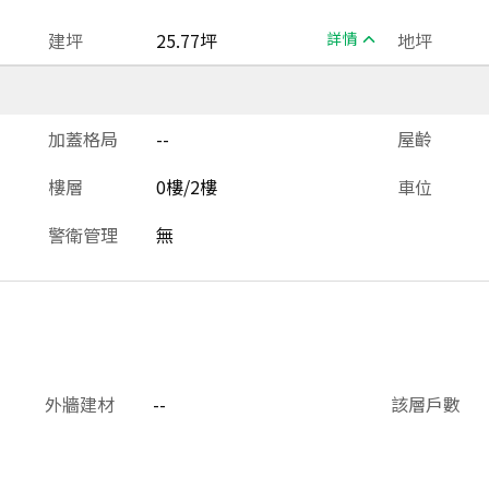
建坪
25.77坪
詳情
地坪
加蓋格局
--
屋齡
樓層
0樓/2樓
車位
警衛管理
無
外牆建材
--
該層戶數