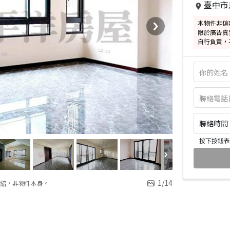
臺中市
本物件非信
限於廣告真
自行負責，
聯絡時間：皆
按下按鈕表
1
/
14
紹，非物件本身。