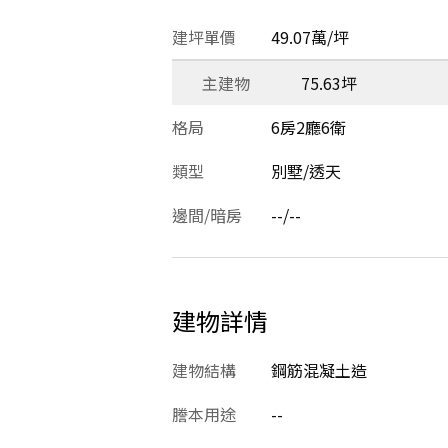
建坪單價
49.07萬/坪
主建物
75.63坪
格局
6房2廳6衛
類型
別墅/透天
邊間/暗房
--/--
建物詳情
建物結構
鋼筋混凝土造
謄本用途
--