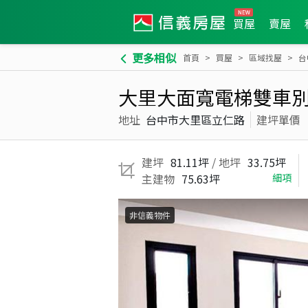
買屋
賣屋
更多相似
首頁
買屋
區域找屋
台
大里大面寬電梯雙車
地址
台中市大里區立仁路
建坪單價
建坪
81.11坪
/ 地坪
33.75坪
主建物
75.63坪
細項
非信義物件