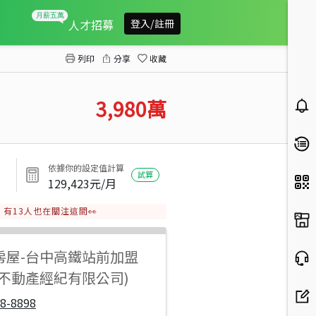
大里大面寬電梯雙車別墅
人才招募
登入/註冊
列印
分享
收藏
3,980
萬
依據你的設定值計算
試算
129,423
元/月
有
13
人也在關注這間👀
房屋
-
台中高鐵站前加盟
順不動產經紀有限公司)
8-8898