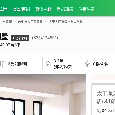
租屋
社區/商辦
實價登錄
房訊知識
信義居家
中市買屋
台中市大里區買屋
大里大面寬電梯雙車別墅
別墅
(S2841245PA)
非信義物件
49.07萬/坪
3.3年
6房2廳6衛
0樓/4樓
別墅/透天
太平洋
店(永
04-233