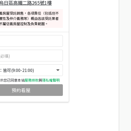
烏日區高鐵二路265號1樓
義房屋受託銷售，各項責任（包括但不
實性及仲介義務等）概由各該受託業者
不屬信義房屋控制及負責範圍。
可(9:00-21:00)
示您已同意本站
服務條款
與
隱私權聲明
預約看屋