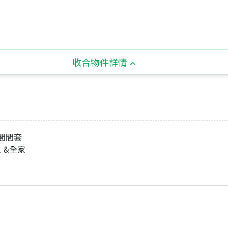
收合物件詳情
.間間套
1 &全家