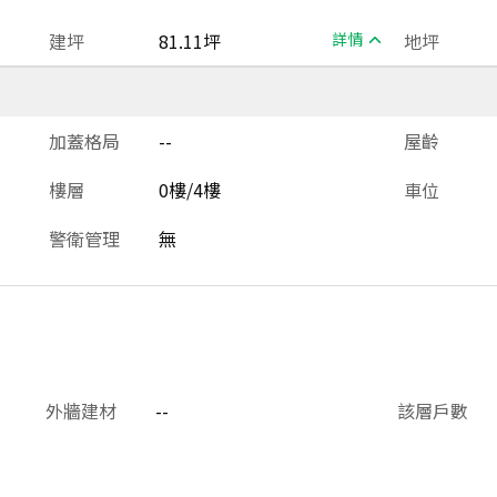
建坪
81.11坪
詳情
地坪
加蓋格局
--
屋齡
樓層
0樓/4樓
車位
警衛管理
無
外牆建材
--
該層戶數