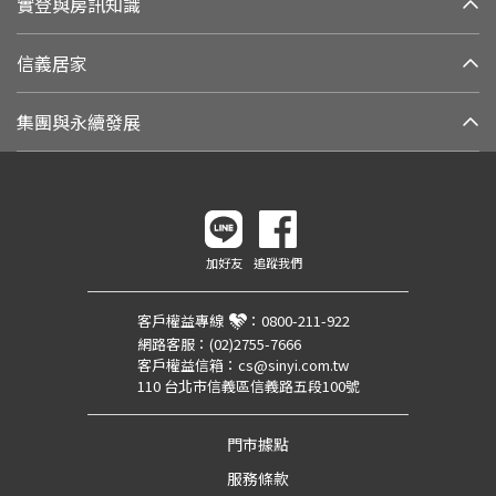
實登與房訊知識
信義居家
集團與永續發展
加好友
追蹤我們
客戶權益專線
：
0800-211-922
網路客服：
(02)2755-7666
客戶權益信箱：
cs@sinyi.com.tw
110 台北市信義區信義路五段100號
門市據點
服務條款