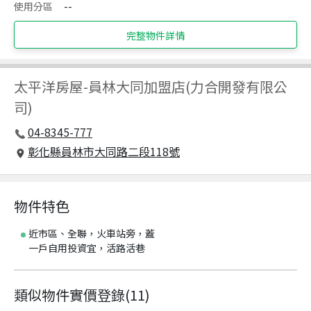
使用分區
--
完整物件詳情
太平洋房屋
-
員林大同加盟店(力合開發有限公
司)
04-8345-777
彰化縣員林市大同路二段118號
物件特色
近市區、全聯，火車站旁，蓋
一戶自用投資宜，活路活巷
類似物件實價登錄
(
11
)