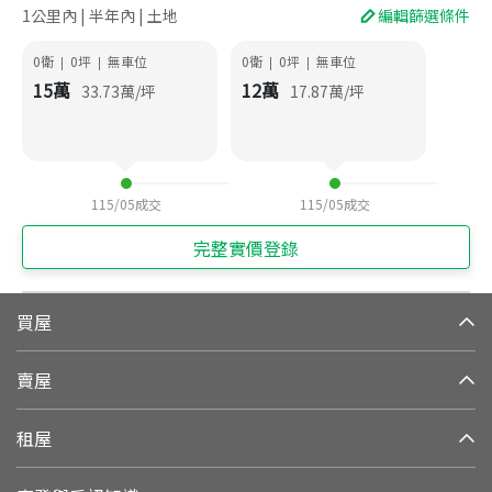
1公里內 | 半年內 | 土地
編輯篩選條件
0衛
0
坪
無車位
0衛
0
坪
無車位
|
|
|
|
15
萬
12
萬
33.73
萬/坪
17.87
萬/坪
115/05
成交
115/05
成交
完整實價登錄
買屋
賣屋
租屋