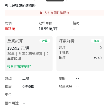
彰化縣社頭鄉建國路
有
1
人也在關注這間👀
總價
建坪單價
格局
603
萬
16.99萬/坪
--
房貸試算
坪數詳情
計算
細項
19,592
元/月
建坪
0
主建物
--
|
|
30
年
利率
2.35
%概算
2
地坪
35.49
年寬限期
​符合首購資格嗎?
類型
土地
屋齡
--
樓層
0樓/0樓
加蓋格局
--
車位
--
謄本用途
--