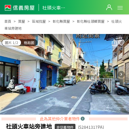
社頭火車站旁建地
社頭火車站旁建地
首頁
買屋
區域找屋
彰化縣買屋
彰化縣社頭鄉買屋
社頭火
車站旁建地
圖片 1/2
格局圖
此為其他仲介業者物件
社頭火車站旁建地
(S2841317PA)
非信義物件