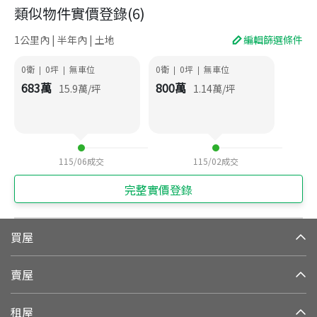
類似物件實價登錄
(
6
)
1公里內 | 半年內 | 土地
編輯篩選條件
0衛
0
坪
無車位
0衛
0
坪
無車位
|
|
|
|
683
萬
800
萬
15.9
萬/坪
1.14
萬/坪
115/06
成交
115/02
成交
完整實價登錄
買屋
賣屋
租屋