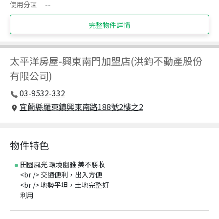
使用分區
--
完整物件詳情
太平洋房屋
-
興東南門加盟店(洪鈞不動產股份
有限公司)
03-9532-332
宜蘭縣羅東鎮興東南路188號2樓之2
物件特色
田園風光 環境幽雅 美不勝收
<br /> 交通便利，出入方便
<br /> 地勢平坦，土地完整好
利用