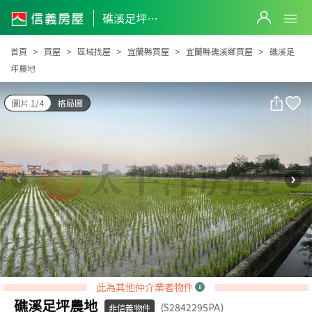
礁溪足坪農地
礁溪足坪農地
首頁
買屋
區域找屋
宜蘭縣買屋
宜蘭縣礁溪鄉買屋
礁溪足
坪農地
圖片 1/4
格局圖
此為其他仲介業者物件
礁溪足坪農地
(S2842295PA)
非信義物件