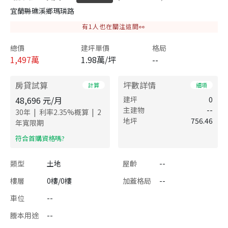
宜蘭縣礁溪鄉瑪璘路
有
1
人也在關注這間👀
總價
建坪單價
格局
1,497
萬
1.98萬/坪
--
房貸試算
坪數詳情
計算
細項
48,696
元/月
建坪
0
主建物
--
|
|
30
年
利率
2.35
%概算
2
地坪
756.46
年寬限期
​符合首購資格嗎?
類型
土地
屋齡
--
樓層
0樓/0樓
加蓋格局
--
車位
--
謄本用途
--