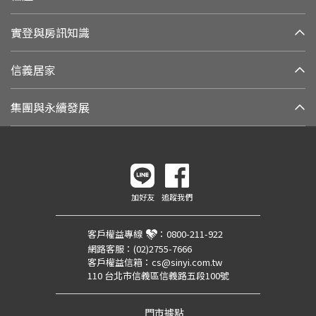
實登與房訊知識
信義居家
集團與永續發展
加好友
追蹤我們
客戶權益專線
：
0800-211-922
網路客服：
(02)2755-7666
客戶權益信箱：
cs@sinyi.com.tw
110 台北市信義區信義路五段100號
門市據點