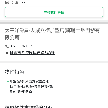
使用分區
--
完整物件詳情
太平洋房屋
-
友成八德加盟店(驊騰土地開發有
限公司)
03-3779-177
桃園市八德區興豐路548號
物件特色
航空城約8米面寬安置建地~
低單價~低總價~位置超優~機
能超優~重劃區
類似物件實價登錄
(
14
)