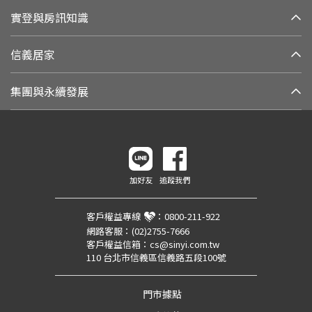
實登與房訊知識
信義居家
集團與永續發展
加好友
追蹤我們
客戶權益專線
：
0800-211-922
網路客服：
(02)2755-7666
客戶權益信箱：
cs@sinyi.com.tw
110 台北市信義區信義路五段100號
門市據點