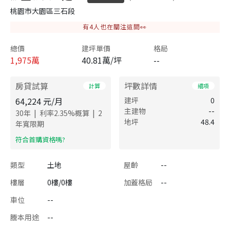
桃園市大園區三石段
有
4
人也在關注這間👀
總價
建坪單價
格局
1,975
萬
40.81萬/坪
--
房貸試算
坪數詳情
計算
細項
64,224
元/月
建坪
0
主建物
--
|
|
30
年
利率
2.35
%概算
2
地坪
48.4
年寬限期
​符合首購資格嗎?
類型
土地
屋齡
--
樓層
0樓/0樓
加蓋格局
--
車位
--
謄本用途
--