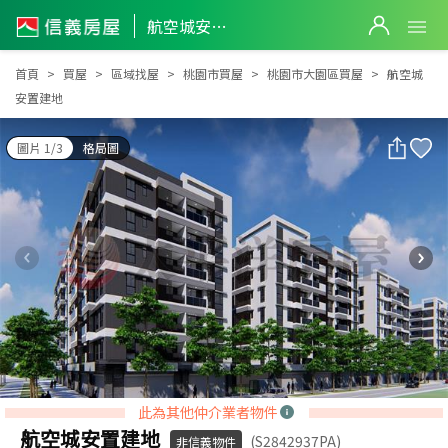
航空城安置建地
航空城安置建地
首頁
買屋
區域找屋
桃園市買屋
桃園市大園區買屋
航空城
安置建地
圖片 1/3
格局圖
此為其他仲介業者物件
航空城安置建地
(S2842937PA)
非信義物件