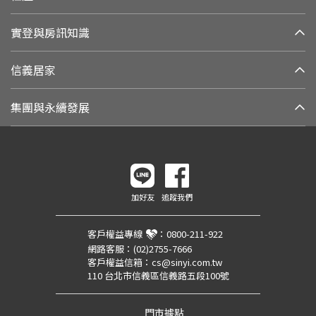
實登與房訊知識
信義居家
集團與永續發展
加好友
追蹤我們
客戶權益專線
：
0800-211-922
網路客服：
(02)2755-7666
客戶權益信箱：
cs@sinyi.com.tw
110 台北市信義區信義路五段100號
門市據點