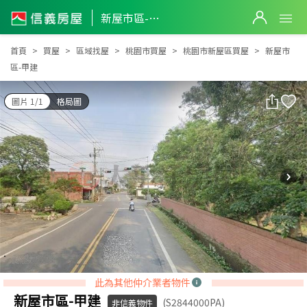
新屋市區-甲建
新屋市區-甲建
首頁
買屋
區域找屋
桃園市買屋
桃園市新屋區買屋
新屋市
區-甲建
圖片 1/1
格局圖
此為其他仲介業者物件
新屋市區-甲建
(S2844000PA)
非信義物件