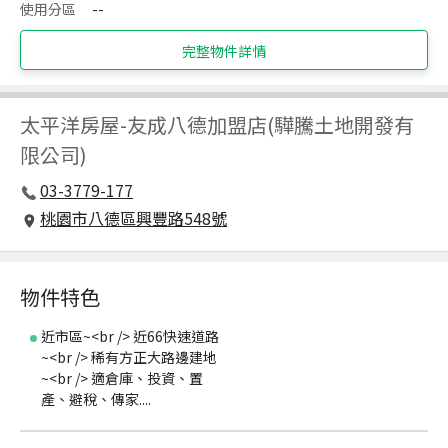
使用分區
--
完整物件詳情
太平洋房屋
-
友成八德加盟店(驊騰土地開發有
限公司)
03-3779-177
桃園市八德區興豐路548號
物件特色
近市區~<br /> 近66快速道路
~<br /> 稀有方正大路邊建地
~<br /> 適倉庫、投資、置
產、避稅、傳家....