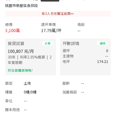
桃園市新屋區長祥段
有
3
人也在關注這間👀
總價
建坪單價
格局
3,100
萬
17.79萬/坪
--
房貸試算
坪數詳情
計算
細項
100,807
元/月
建坪
0
主建物
--
|
|
30
年
利率
2.35
%概算
2
地坪
174.21
年寬限期
​符合首購資格嗎?
類型
土地
屋齡
--
樓層
0樓/0樓
加蓋格局
--
車位
--
謄本用途
--