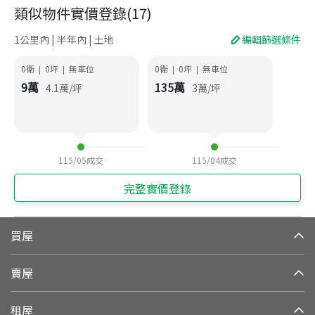
類似物件實價登錄
(
17
)
1公里內 | 半年內 | 土地
編輯篩選條件
0衛
0
坪
無車位
0衛
0
坪
無車位
|
|
|
|
9
萬
135
萬
4.1
萬/坪
3
萬/坪
115/05
成交
115/04
成交
完整實價登錄
買屋
賣屋
租屋