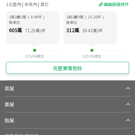
1公里內 | 半年內 | 其它
編輯篩選條件
3房2廳2衛
8.49
坪
3房2廳3衛
15.28
坪
|
|
|
|
無車位
無車位
605
萬
312
萬
71.25
萬/坪
20.42
萬/坪
115/04
成交
115/01
成交
完整實價登錄
買屋
賣屋
租屋