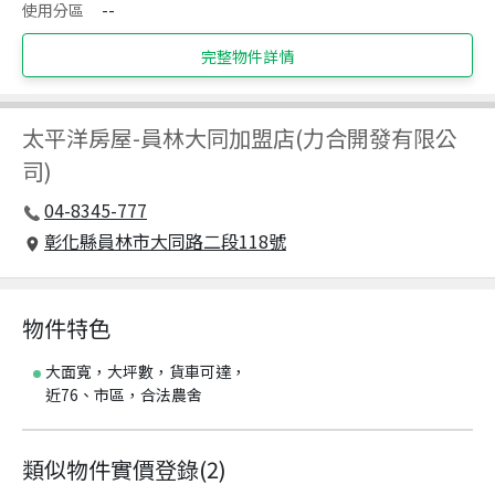
使用分區
--
完整物件詳情
太平洋房屋
-
員林大同加盟店(力合開發有限公
司)
04-8345-777
彰化縣員林市大同路二段118號
物件特色
大面寬，大坪數，貨車可達，
近76、市區，合法農舍
類似物件實價登錄
(
2
)