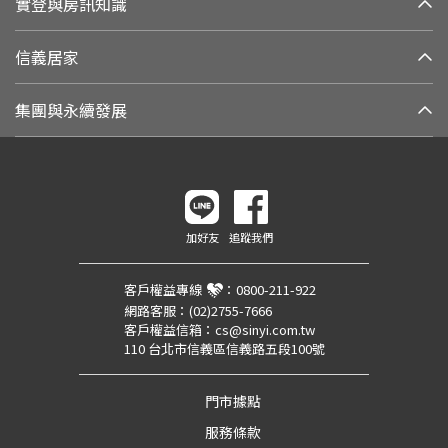
實登與房訊知識
信義居家
集團與永續發展
加好友
追蹤我們
客戶權益專線
：
0800-211-922
網路客服：
(02)2755-7666
客戶權益信箱：
cs@sinyi.com.tw
110 台北市信義區信義路五段100號
門市據點
服務條款