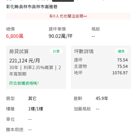
彰化縣員林市員林市崙雅巷
有
0
人也在關注這間👀
總價
建坪單價
格局
6,800
萬
90.02萬/坪
--
房貸試算
坪數詳情
計算
細項
221,124
元/月
建坪
75.54
主建物
75.54
|
|
30
年
利率
2.35
%概算
2
地坪
1076.97
年寬限期
​符合首購資格嗎?
類型
其它
屋齡
45.9年
樓層
1樓/1樓
加蓋格局
--
車位
--
謄本用途
--