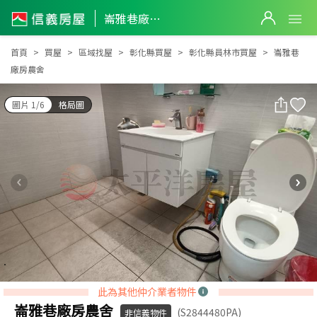
崙雅巷廠房農舍
崙雅巷廠房農舍
首頁
買屋
區域找屋
彰化縣買屋
彰化縣員林市買屋
崙雅巷
廠房農舍
圖片 1/6
格局圖
此為其他仲介業者物件
崙雅巷廠房農舍
(S2844480PA)
非信義物件