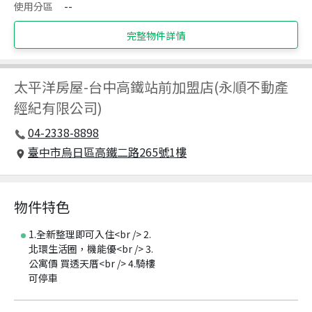
使用分區
--
完整物件詳情
太平洋房屋
-
台中高鐵站前加盟店(永順不動產
經紀有限公司)
04-2338-8898
臺中市烏日區高鐵二路265號1樓
物件特色
1.全新整理即可入住<br /> 2.
北環生活圈，機能優<br /> 3.
公寓價 買透天厝<br /> 4.騎樓
可停車