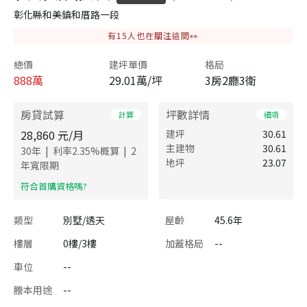
彰化縣和美鎮和厝路一段
有
15
人也在關注這間👀
總價
建坪單價
格局
888
萬
29.01萬/坪
3房2廳3衛
房貸試算
坪數詳情
計算
細項
28,860
元/月
建坪
30.61
主建物
30.61
|
|
30
年
利率
2.35
%概算
2
地坪
23.07
年寬限期
​符合首購資格嗎?
類型
別墅/透天
屋齡
45.6年
樓層
0樓/3樓
加蓋格局
--
車位
--
謄本用途
--