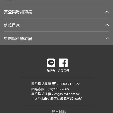
實登與房訊知識
信義居家
集團與永續發展
加好友
追蹤我們
客戶權益專線
：
0800-211-922
網路客服：
(02)2755-7666
客戶權益信箱：
cs@sinyi.com.tw
110 台北市信義區信義路五段100號
門市據點