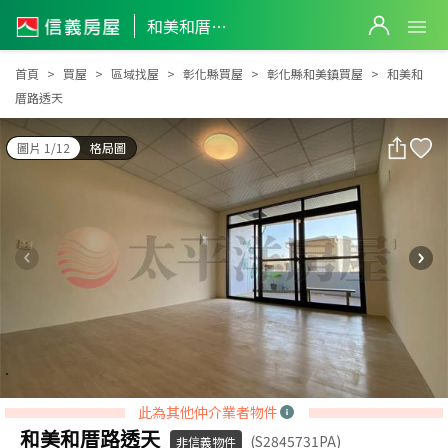
和美和厝路透天
和美和厝路透天
首頁
買屋
區域找屋
彰化縣買屋
彰化縣和美鎮買屋
和美和
厝路透天
圖片 1/12
格局圖
此為其他仲介業者物件
和美和厝路透天
(S2845731PA)
非信義物件