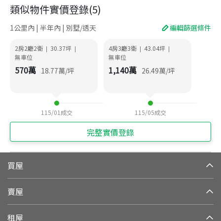
類似物件實價登錄
(
5
)
1公里內 | 半年內 | 別墅/透天
編輯篩選條件
2房2廳2衛
30.37
坪
4房3廳3衛
43.04
坪
|
|
|
|
無車位
無車位
570
萬
1,140
萬
18.77
萬/坪
26.49
萬/坪
115/01
成交
115/05
成交
完整實價登錄
買屋
賣屋
租屋