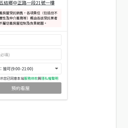
五結鄉中正路一段21號一樓
義房屋受託銷售，各項責任（包括但不
實性及仲介義務等）概由各該受託業者
不屬信義房屋控制及負責範圍。
可(9:00-21:00)
示您已同意本站
服務條款
與
隱私權聲明
預約看屋