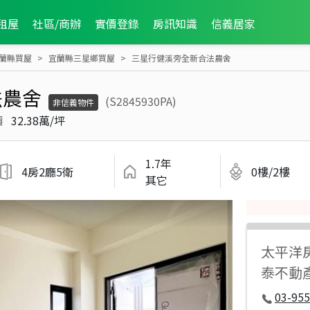
租屋
社區/商辦
實價登錄
房訊知識
信義居家
蘭縣買屋
宜蘭縣三星鄉買屋
三星行健溪旁全新合法農舍
法農舍
(S2845930PA)
非信義物件
價
32.38萬/坪
1.7年
4房2廳5衛
0樓/2樓
其它
太平洋
泰不動
03-955