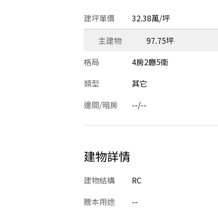
建坪單價
32.38萬/坪
主建物
97.75坪
格局
4房2廳5衛
類型
其它
邊間/暗房
--/--
建物詳情
建物結構
RC
謄本用途
--