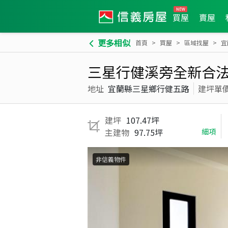
買屋
賣屋
更多相似
首頁
買屋
區域找屋
宜
三星行健溪旁全新合
地址
宜蘭縣三星鄉行健五路
建坪單
建坪
107.47坪
主建物
97.75坪
細項
非信義物件