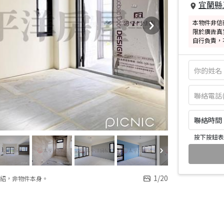
宜蘭縣
本物件非信
限於廣告真
自行負責，
聯絡時間：皆
按下按鈕表
1
/
20
紹，非物件本身。