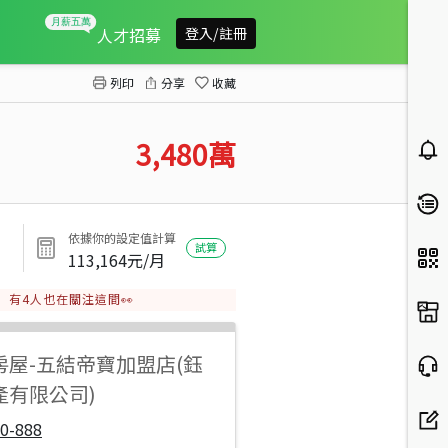
三星行健溪旁全新合法農舍
人才招募
登入/註冊
列印
分享
收藏
3,480
萬
依據你的設定值計算
試算
113,164
元/月
有
4
人也在關注這間👀
房屋
-
五結帝寶加盟店(鈺
產有限公司)
0-888