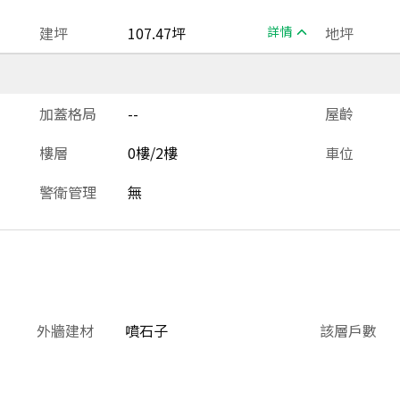
建坪
107.47坪
詳情
地坪
加蓋格局
--
屋齡
樓層
0樓/2樓
車位
警衛管理
無
外牆建材
噴石子
該層戶數