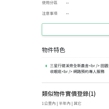
使用分區
--
注意事項
--
物件特色
三星行健溪旁全新農舍<br /> 田
收眼底<br /> 網路預約專人服務
類似物件實價登錄
(
1
)
1公里內 | 半年內 | 其它