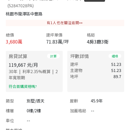
(S2847028PA)
桃園市龍潭區中豐路
有
1
人也在關注這間👀
總價
建坪單價
格局
3,680
萬
71.83萬/坪
4房3廳3衛
房貸試算
坪數詳情
計算
細項
119,667
元/月
建坪
51.23
主建物
51.23
|
|
30
年
利率
2.35
%概算
2
地坪
89.7
年寬限期
​符合首購資格嗎?
類型
別墅/透天
屋齡
45.9年
樓層
0樓/2樓
加蓋格局
--
車位
--