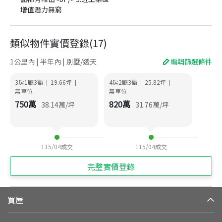
增值潛力無窮
類似物件實價登錄
(
17
)
1公里內 | 半年內 | 別墅/透天
編輯篩選條件
3房1廳3衛
19.66
坪
4房2廳3衛
25.82
坪
|
|
|
|
無車位
無車位
750
萬
820
萬
38.14
萬/坪
31.76
萬/坪
115/04
成交
115/04
成交
完整實價登錄
買屋