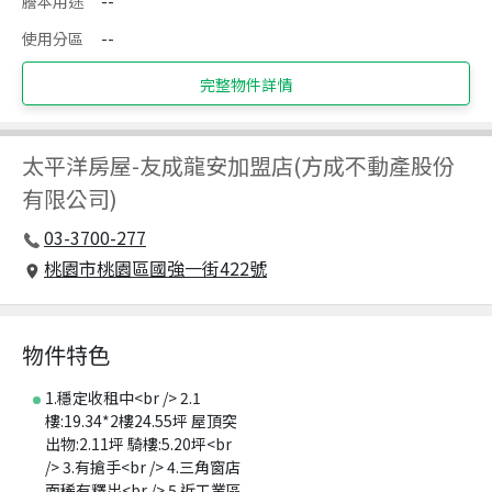
謄本用途
--
使用分區
--
完整物件詳情
太平洋房屋
-
友成龍安加盟店(方成不動產股份
有限公司)
03-3700-277
桃園市桃園區國強一街422號
物件特色
1.穩定收租中<br /> 2.1
樓:19.34*2樓24.55坪 屋頂突
出物:2.11坪 騎樓:5.20坪<br
/> 3.有搶手<br /> 4.三角窗店
面稀有釋出<br /> 5.近工業區