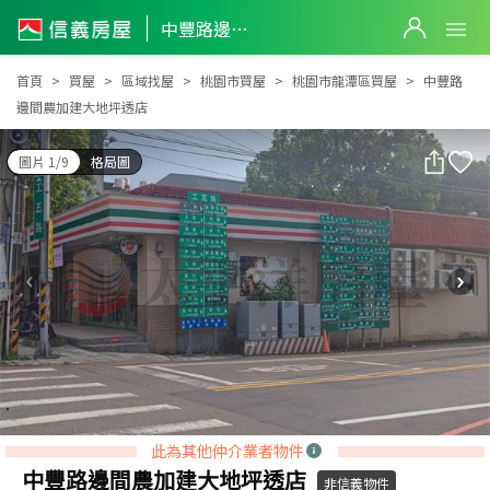
中豐路邊間農加建大地坪透店
中豐路邊間農加建大地坪透店
首頁
買屋
區域找屋
桃園市買屋
桃園市龍潭區買屋
中豐路
邊間農加建大地坪透店
圖片 1/9
格局圖
此為其他仲介業者物件
中豐路邊間農加建大地坪透店
非信義物件