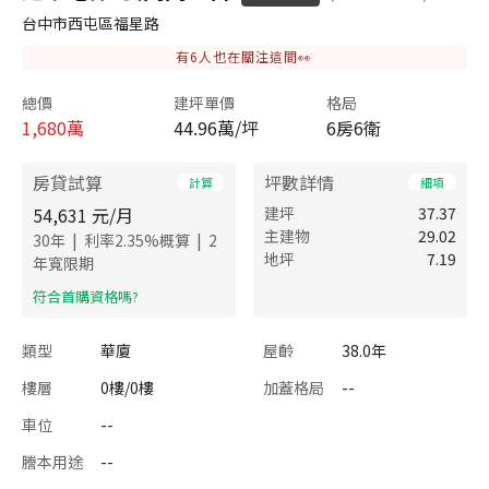
台中市西屯區福星路
有
6
人也在關注這間👀
總價
建坪單價
格局
1,680
萬
44.96萬/坪
6房6衛
房貸試算
坪數詳情
計算
細項
54,631
元/月
建坪
37.37
主建物
29.02
|
|
30
年
利率
2.35
%概算
2
地坪
7.19
年寬限期
​符合首購資格嗎?
類型
華廈
屋齡
38.0年
樓層
0樓/0樓
加蓋格局
--
車位
--
謄本用途
--