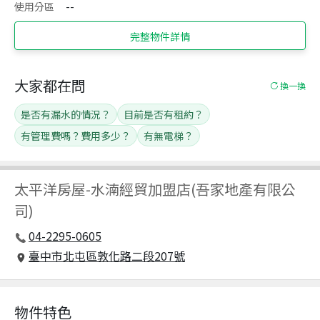
使用分區
--
完整物件詳情
大家都在問
換一換
是否有漏水的情況？
目前是否有租約？
有管理費嗎？費用多少？
有無電梯？
太平洋房屋
-
水湳經貿加盟店(吾家地產有限公
司)
04-2295-0605
臺中市北屯區敦化路二段207號
物件特色