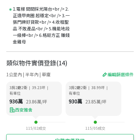
1.電梯 間間採光陽台<br /> 2.
正逢甲商圈 超穩定<br /> 3.一
張門牌好貸款<br /> 4.收租聖
品 不敗產品<br /> 5.機能地段
一級棒<br /> 6.格局方正 賺錢
金雞母
類似物件實價登錄
(
14
)
1公里內 | 半年內 | 華廈
編輯篩選條件
3房2廳2衛
39.23
坪
3房2廳2衛
38.99
坪
|
|
|
|
有車位
有車位
936
萬
930
萬
23.86
萬/坪
23.85
萬/坪
西安雅舍
115/02
成交
115/05
成交