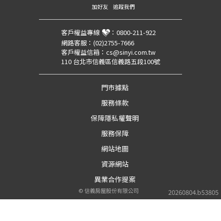
加好友
追蹤我們
客戶權益專線
：
0800-211-922
網路客服：
(02)2755-7666
客戶權益信箱：
cs@sinyi.com.tw
110 台北市信義區信義路五段100號
門市據點
服務條款
保障隱私權聲明
服務保障
網站地圖
資源網站
異業合作提案
©
信義房屋股份有限公司
20260804.b53805