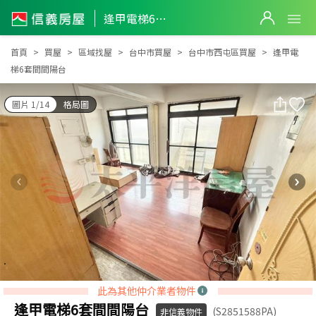
逢甲電梯6套間間陽台
逢甲電梯6套間間陽台
首頁
買屋
區域找屋
台中市買屋
台中市西屯區買屋
逢甲電
梯6套間間陽台
圖片 1/14
格局圖
此為其他仲介業者物件
逢甲電梯6套間間陽台
(S2851588PA)
非信義物件