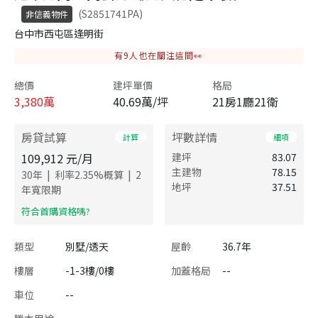
(S2851741PA)
非信義物件
台中市西屯區逢明街
有
9
人也在關注這間👀
總價
建坪單價
格局
3,380
萬
40.69萬/坪
21房1廳21衛
房貸試算
坪數詳情
計算
細項
109,912
元/月
建坪
83.07
主建物
78.15
|
|
30
年
利率
2.35
%概算
2
地坪
37.51
年寬限期
​符合首購資格嗎?
類型
別墅/透天
屋齡
36.7年
樓層
-1-3樓/0樓
加蓋格局
--
車位
--