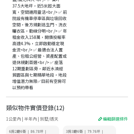
37.5大地坪，近5米超大面
寬，空間運用靈活<br /> ✅ 前
院設有機車停車區與垃圾回收
空間，後方規劃逃生門、洗衣
曬衣區，動線分明<br /> ✅ 年
租金收入158萬，開價投報率
高達4.3%，立即啟動穩定現
金流<br /> ✅ 最適合法人置
產、包租公經營、資產配置或
退休規劃首選<br /> ✅ 座落
12期重劃區旁，鄰近水湳經
貿園區與七期精華地段，地段
增值潛力無限✅目前有空房可
以預約帶看
類似物件實價登錄
(
12
)
1公里內 | 半年內 | 別墅/透天
編輯篩選條件
6房2廳6衛
86.78
坪
3房3廳6衛
79.76
坪
|
|
|
|