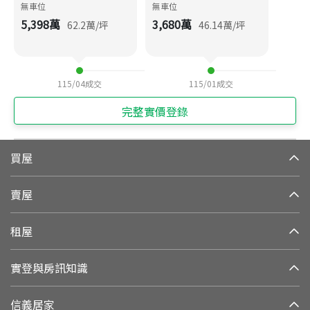
無車位
無車位
5,398
萬
3,680
萬
62.2
萬/坪
46.14
萬/坪
115/04
成交
115/01
成交
完整實價登錄
買屋
賣屋
租屋
實登與房訊知識
信義居家