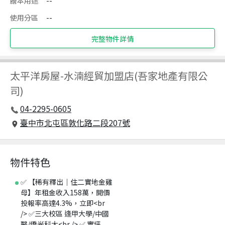
謄本用途
--
使用分區
--
完整物件詳情
太平洋房屋
-
水湳經貿加盟店(吾家地產有限公
司)
04-2295-0605
臺中市北屯區敦化路二段207號
物件特色
✅ 【稀有釋出｜住二實地金雞
母】年租金收入158萬，開價
投報率高達4.3%，立即<br
/> ✅三大校區 逢甲大學/中國
醫/僑光科大<br /> ✅ 實坪