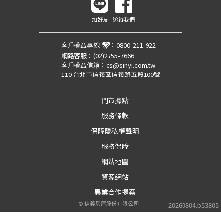
加好友
追蹤我們
客戶權益專線
：
0800-211-922
網路客服：
(02)2755-7666
客戶權益信箱：
cs@sinyi.com.tw
110 台北市信義區信義路五段100號
門市據點
服務條款
保障隱私權聲明
服務保障
網站地圖
資源網站
異業合作提案
©
信義房屋股份有限公司
20260804.b53805