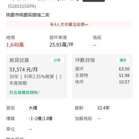
(S2853256PA)
桃園市桃園區國強二街
有
4
人也在關注這間👀
總價
建坪單價
格局
1,648
萬
25.93萬/坪
--
房貸試算
坪數詳情
計算
細項
53,574
元/月
建坪
63.56
主建物
51.98
|
|
30
年
利率
2.35
%概算
2
地坪
10.57
年寬限期
​符合首購資格嗎?
類型
大樓
屋齡
32.4年
樓層
-1-1樓/13樓
加蓋格局
--
車位
--