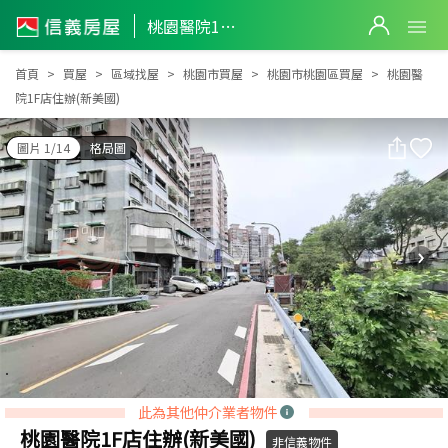
桃園醫院1F店住辦(新美國)
桃園醫院1F店住辦(新美國)
首頁
買屋
區域找屋
桃園市買屋
桃園市桃園區買屋
桃園醫
院1F店住辦(新美國)
圖片 1/14
格局圖
此為其他仲介業者物件
桃園醫院1F店住辦(新美國)
非信義物件