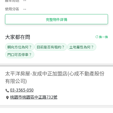
謄本用途
--
使用分區
--
完整物件詳情
大家都在問
換一換
朝向方位為何？
目前是否有租約？
土地屬性為何？
門口可否停車？
太平洋房屋
-
友成中正加盟店(心成不動產股份
有限公司)
03-3565-050
桃園市桃園區中正路732號