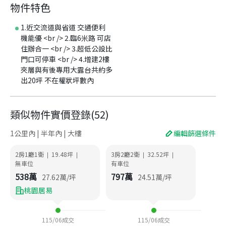
物件特色
1.近交流道與省道 交通便利
機能優 <br /> 2.臨6米路 可店
住辦合一 <br /> 3.超低公設比
門口可停車 <br /> 4.增建2樓
夾層與有後專用大露台共約多
出20坪 不在權狀坪數內
類似物件實價登錄
(
52
)
1公里內 | 半年內 | 大樓
編輯篩選條件
2房1廳1衛
19.48
坪
3房2廳2衛
32.52
坪
|
|
|
|
無車位
有車位
538
萬
797
萬
27.62
萬/坪
24.51
萬/坪
桃園居易
115/06
成交
115/06
成交