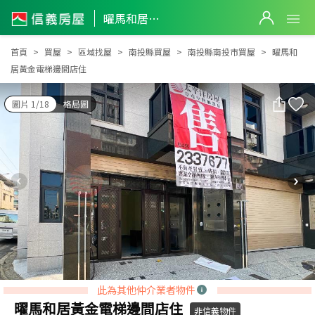
曜馬和居黃金電梯邊間店住
曜馬和居黃金電梯邊間店住
首頁
買屋
區域找屋
南投縣買屋
南投縣南投市買屋
曜馬和
居黃金電梯邊間店住
圖片 1/18
格局圖
此為其他仲介業者物件
曜馬和居黃金電梯邊間店住
非信義物件