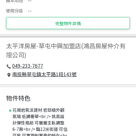
謄本用途
--
使用分區
--
完整物件詳情
太平洋房屋
-
草屯中興加盟店(鴻昌房屋仲介有
限公司)
049-233-7677
南投縣草屯鎮太平路1段143號
物件特色
花崗岩氣派建材 官邸級外觀
氣場 低調奢華<br /> 挑高設
計彈性格局 可層層主臥調整
6-7房<br /> 臨12米街道 可住
可展 可實現創業夢的所在<br