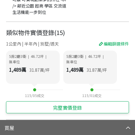
/> 鄰近公園 超商 學區 交流道
生活機能一步到位
類似物件實價登錄
(
15
)
1公里內 | 半年內 | 別墅/透天
編輯篩選條件
5房2廳3衛
46.72
坪
5房2廳3衛
46.72
坪
|
|
|
|
無車位
無車位
1,489
萬
1,489
萬
31.87
萬/坪
31.87
萬/坪
115/05
成交
115/01
成交
完整實價登錄
買屋