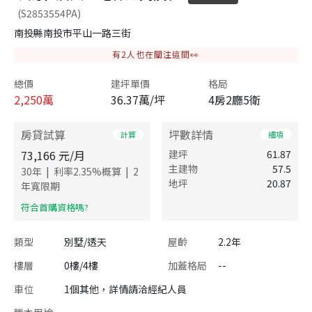
(S2853554PA)
南投縣南投市平山一路三街
有
2
人也在關注這間👀
總價
建坪單價
格局
2,250
萬
36.37萬/坪
4房2廳5衛
房貸試算
坪數詳情
計算
細項
73,166
元/月
建坪
61.87
主建物
57.5
|
|
30
年
利率
2.35
%概算
2
地坪
20.87
年寬限期
​符合首購資格嗎?
類型
別墅/透天
屋齡
2.2年
樓層
0樓/4樓
加蓋格局
--
車位
1個其他，詳情請洽經紀人員