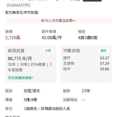
(S2856847PA)
彰化縣彰化市竹和路
有
30
人也在關注這間👀
總價
建坪單價
格局
2,730
萬
43.08萬/坪
4房3廳6衛
房貸試算
坪數詳情
計算
細項
88,775
元/月
建坪
63.37
主建物
57.29
|
|
30
年
利率
2.35
%概算
2
地坪
30.86
年寬限期
​符合首購資格嗎?
類型
別墅/透天
屋齡
2.0年
樓層
0樓/4樓
加蓋格局
--
車位
1個其他，詳情請洽經紀人員