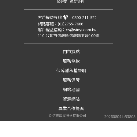
加好友
追蹤我們
客戶權益專線
：
0800-211-922
網路客服：
(02)2755-7666
客戶權益信箱：
cs@sinyi.com.tw
110 台北市信義區信義路五段100號
門市據點
服務條款
保障隱私權聲明
服務保障
網站地圖
資源網站
異業合作提案
©
信義房屋股份有限公司
20260804.b53805