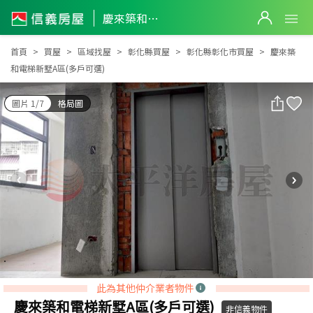
慶來築和電梯新墅A區(多戶可選)
慶來築和電梯新墅A區(多戶可選)
首頁
買屋
區域找屋
彰化縣買屋
彰化縣彰化市買屋
慶來築
和電梯新墅A區(多戶可選)
圖片 1/7
格局圖
此為其他仲介業者物件
慶來築和電梯新墅A區(多戶可選)
非信義物件