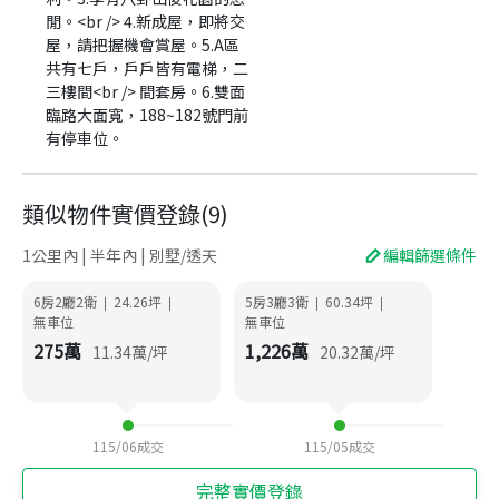
閒。<br /> 4.新成屋，即將交
屋，請把握機會賞屋。5.A區
共有七戶，戶戶皆有電梯，二
三樓間<br /> 間套房。6.雙面
臨路大面寬，188~182號門前
有停車位。
類似物件實價登錄
(
9
)
1公里內 | 半年內 | 別墅/透天
編輯篩選條件
6房2廳2衛
24.26
坪
5房3廳3衛
60.34
坪
|
|
|
|
無車位
無車位
275
萬
1,226
萬
11.34
萬/坪
20.32
萬/坪
115/06
成交
115/05
成交
完整實價登錄