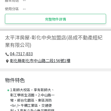
謄本用途
--
使用分區
--
完整物件詳情
太平洋房屋
-
彰化中央加盟店(邑成不動產經紀
業有限公司)
04-7517-833
彰化縣彰化市中山路二段156號1樓
物件特色
1.彰師大校區，享有彰師大、
彰工學術生活圈。2.中山路一
彎，鄰台化園區、東區消防
<br /> 牛稠工業區，交通便
利。3.享有八卦山後花園的悠