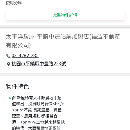
使用分區
--
完整物件詳情
太平洋房屋
-
平鎮中豐站前加盟店(福益不動產
有限公司)
03-4282-285
桃園市平鎮區中豐路253號
物件特色
🌾 新屋稀有大坪數農地｜超
值釋出．投資眼光要快<br />
<br /> 不論 長期置產、資產
配置、農用規劃 都相當合
適，<br /> 在土地越來越稀缺
的時代，大面積農地更顯珍