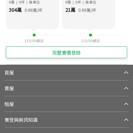
0衛
0
坪
無車位
0衛
0
坪
無車位
|
|
|
|
304
萬
21
萬
0.99
萬/坪
0.99
萬/坪
115/05
成交
115/03
成交
完整實價登錄
買屋
賣屋
租屋
實登與房訊知識