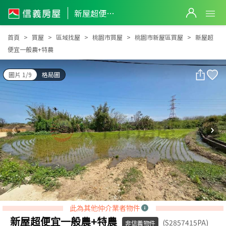
新屋超便宜一般農+特農
新屋超便宜一般農+特農
首頁
買屋
區域找屋
桃園市買屋
桃園市新屋區買屋
新屋超
便宜一般農+特農
圖片 1/9
格局圖
此為其他仲介業者物件
新屋超便宜一般農+特農
(S2857415PA)
非信義物件