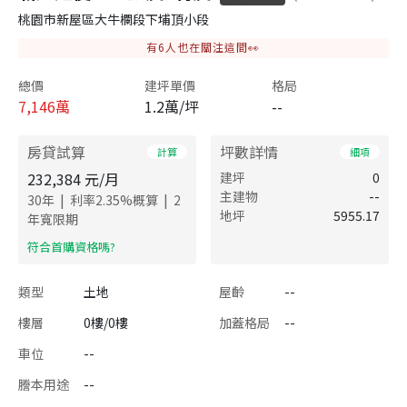
桃園市新屋區大牛欄段下埔頂小段
有
6
人也在關注這間👀
總價
建坪單價
格局
7,146
萬
1.2萬/坪
--
房貸試算
坪數詳情
計算
細項
232,384
元/月
建坪
0
主建物
--
|
|
30
年
利率
2.35
%概算
2
地坪
5955.17
年寬限期
​符合首購資格嗎?
類型
土地
屋齡
--
樓層
0樓/0樓
加蓋格局
--
車位
--
謄本用途
--