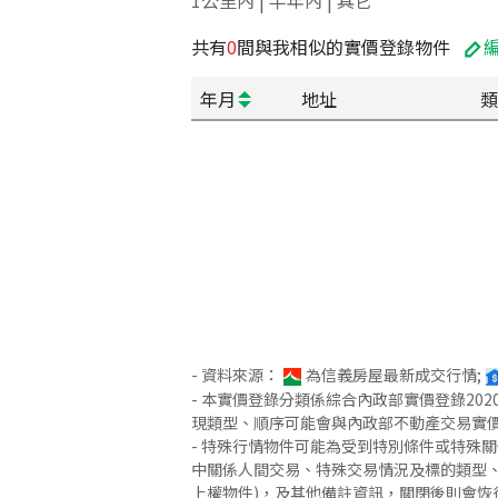
1公里內 | 半年內 | 其它
共有
0
間與我相似的實價登錄物件
年月
地址
類
- 資料來源：
為信義房屋最新成交行情;
- 本實價登錄分類係綜合內政部實價登錄2
現類型、順序可能會與內政部不動產交易實
- 特殊行情物件可能為受到特別條件或特殊
中關係人間交易、特殊交易情況及標的類型、
上權物件)，及其他備註資訊，關閉後則會恢