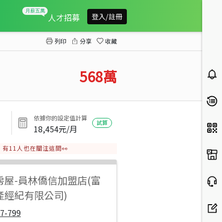
大村近76東西向美農舍
人才招募
登入/註冊
列印
分享
收藏
568
萬
依據你的設定值計算
試算
18,454
元/月
有
11
人也在關注這間👀
房屋
-
員林僑信加盟店(富
產經紀有限公司)
7-799