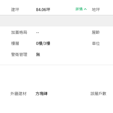
建坪
84.06坪
詳情
地坪
加蓋格局
--
屋齡
樓層
0樓/3樓
車位
警衛管理
無
外牆建材
方塊磚
該層戶數