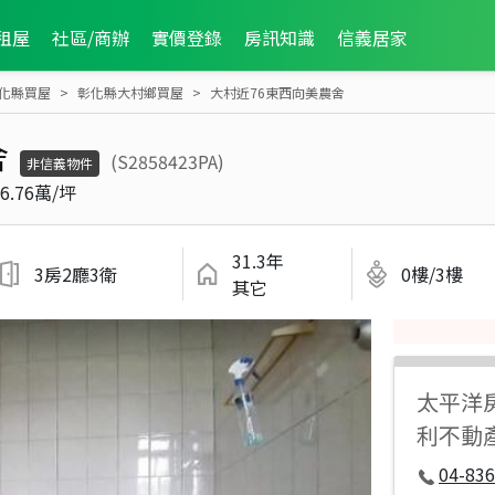
租屋
社區/商辦
實價登錄
房訊知識
信義居家
化縣買屋
彰化縣大村鄉買屋
大村近76東西向美農舍
舍
(S2858423PA)
非信義物件
6.76萬/坪
31.3年
3房2廳3衛
0樓/3樓
其它
太平洋
利不動
04-836