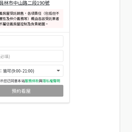
員林市中山路二段190號
義房屋受託銷售，各項責任（包括但不
實性及仲介義務等）概由各該受託業者
不屬信義房屋控制及負責範圍。
可(9:00-21:00)
示您已同意本站
服務條款
與
隱私權聲明
預約看屋