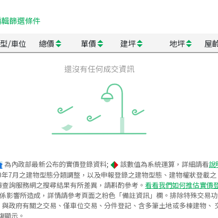
編輯篩選條件
型/車位
總價
單價
建坪
地坪
屋
還沒有任何成交資訊
為內政部最新公布的實價登錄資料;
該數值為系統運算，詳細請看
說
020年7月之建物型態分類調整，以及申報登錄之建物型態、建物權狀登載
價查詢服務網之搜尋結果有所差異，請斟酌參考。
看看我們如何推估實價
關係影響所造成，詳情請參考頁面之粉色「備註資訊」欄。排除特殊交易
與政府有關之交易、僅車位交易、分件登記、含多筆土地或多棟建物、 交
復顯示。