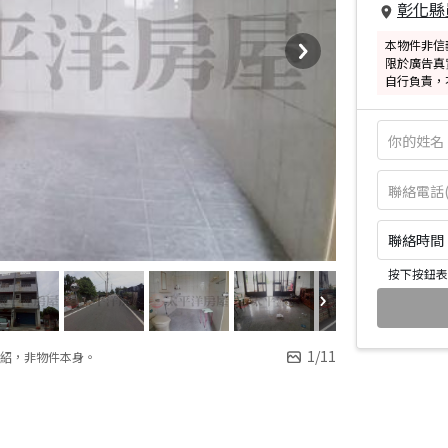
彰化縣
本物件非信
限於廣告真
自行負責，
聯絡時間：皆
按下按鈕表
1
/
11
紹，非物件本身。