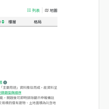
列表
地圖
齡
樓層
格局
明
之「主要用途」資料推估而成，故資料呈
登錄類型與順序
功能，開啟後可即時排除顯示申報備註
易標的僅有建物、土地面積為0(含地