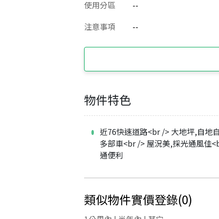
使用分區
--
注意事項
--
物件特色
近76快速道路<br /> 大地坪,自
多部車<br /> 屋況美,採光通風佳<br
通便利
類似物件實價登錄
(
0
)