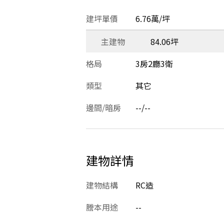
建坪單價
6.76萬/坪
主建物
84.06坪
格局
3房2廳3衛
類型
其它
邊間/暗房
--/--
建物詳情
建物結構
RC造
謄本用途
--