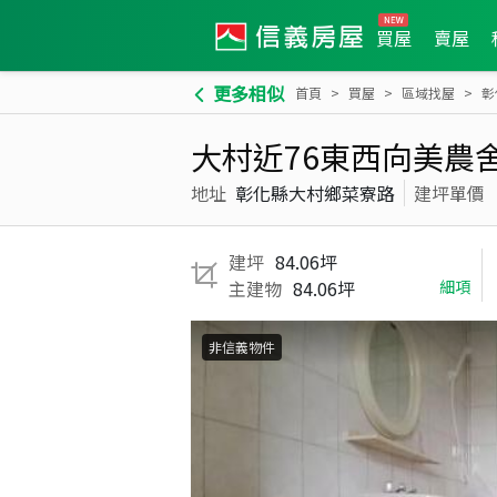
買屋
賣屋
更多相似
首頁
買屋
區域找屋
彰
大村近76東西向美農
地址
彰化縣大村鄉菜寮路
建坪單價
建坪
84.06坪
主建物
84.06坪
細項
非信義物件