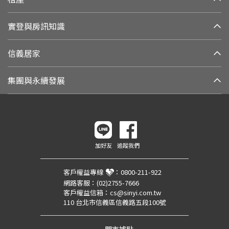
實登與房訊知識
信義居家
集團與永續發展
加好友
追蹤我們
客戶權益專線
：
0800-211-922
網路客服：
(02)2755-7666
客戶權益信箱：
cs@sinyi.com.tw
110 台北市信義區信義路五段100號
門市據點