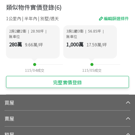
類似物件實價登錄
(
6
)
1公里內 | 半年內 | 別墅/透天
編輯篩選條件
2房2廳2衛
28.98
坪
3房1廳3衛
56.85
坪
|
|
|
|
無車位
無車位
280
萬
1,000
萬
9.66
萬/坪
17.59
萬/坪
115/04
成交
115/05
成交
完整實價登錄
買屋
賣屋
租屋