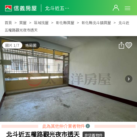
北斗近五權路觀光夜市透天
北斗近五權路觀光夜市透天
首頁
買屋
區域找屋
彰化縣買屋
彰化縣北斗鎮買屋
北斗近
五權路觀光夜市透天
圖片 1/7
格局圖
此為其他仲介業者物件
北斗近五權路觀光夜市透天
非信義物件