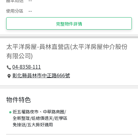
謄本用途
--
使用分區
--
完整物件詳情
太平洋房屋
-
員林直營店(太平洋房屋仲介股份
有限公司)
04-8358-111
彰化縣員林市中正路666號
物件特色
近五權路夜市、中華路商圈/
全新整理/低總價透天/近學區
免接送/五大房好運用