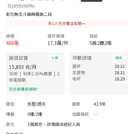
(S2859206PA)
彰化縣北斗鎮興農路二段
有
2
人也在關注這間👀
總價
建坪單價
格局
488
萬
17.3萬/坪
5房2廳2衛
房貸試算
坪數詳情
計算
細項
15,853
元/月
建坪
28.21
主建物
28.21
|
|
30
年
利率
2.35
%概算
2
地坪
18.29
年寬限期
​符合首購資格嗎?
類型
別墅/透天
屋齡
42.9年
樓層
0樓/2樓
加蓋格局
--
車位
1個其他，詳情請洽經紀人員