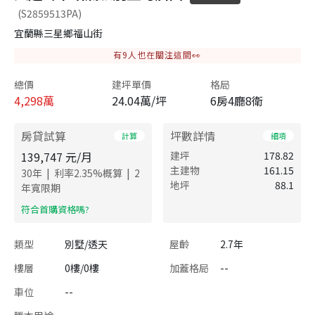
(S2859513PA)
宜蘭縣三星鄉福山街
有
9
人也在關注這間👀
總價
建坪單價
格局
4,298
萬
24.04萬/坪
6房4廳8衛
房貸試算
坪數詳情
計算
細項
139,747
元/月
建坪
178.82
主建物
161.15
|
|
30
年
利率
2.35
%概算
2
地坪
88.1
年寬限期
​符合首購資格嗎?
類型
別墅/透天
屋齡
2.7年
樓層
0樓/0樓
加蓋格局
--
車位
--