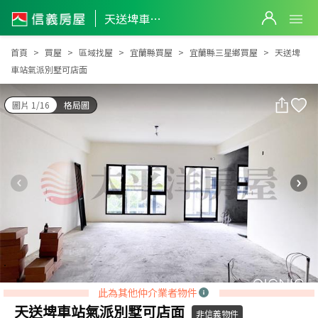
天送埤車站氣派別墅可店面
天送埤車站氣派別墅可店面
首頁
買屋
區域找屋
宜蘭縣買屋
宜蘭縣三星鄉買屋
天送埤
車站氣派別墅可店面
圖片 1/16
格局圖
此為其他仲介業者物件
天送埤車站氣派別墅可店面
非信義物件