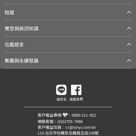
租屋
實登與房訊知識
信義居家
集團與永續發展
加好友
追蹤我們
客戶權益專線
：
0800-211-922
網路客服：
(02)2755-7666
客戶權益信箱：
cs@sinyi.com.tw
110 台北市信義區信義路五段100號