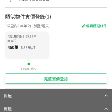
類似物件實價登錄
(
1
)
1公里內 | 半年內 | 別墅/透天
編輯篩選條件
4房1廳3衛
69.89
坪
|
|
無車位
460
萬
6.58
萬/坪
115/01
成交
完整實價登錄
買屋
賣屋