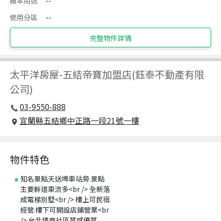
謄本用途
--
使用分區
--
完整物件詳情
太平洋房屋
-
五結帝寶加盟店(鈺泰不動產有限
公司)
03-9550-888
宜蘭縣五結鄉中正路一段21號一樓
物件特色
知名景點天送埤車站旁.景點
主要幹道車流多<br /> 全新落
成電梯別墅<br /> 樓上可民宿
經營.樓下可開設店鋪營業<br
/> 台北建商社區質感優質