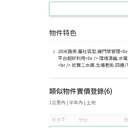
物件特色
20米路旁.屬社區型.擁門禁管理<br 
平台超好利用<br /> 環境清幽.水
<br /> 近寶二水庫.北埔老街.四通
類似物件實價登錄
(
6
)
1公里內 | 半年內 | 土地