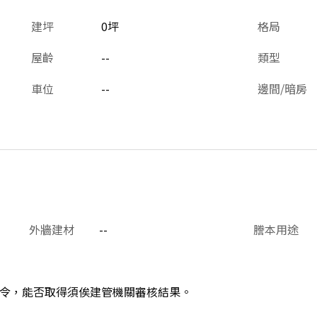
建坪
0坪
格局
屋齡
--
類型
車位
--
邊間/暗房
外牆建材
--
謄本用途
令，能否取得須俟建管機關審核結果。