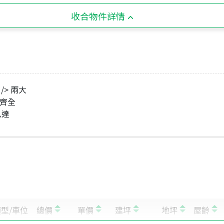
收合物件詳情
/> 兩大
電齊全
八達