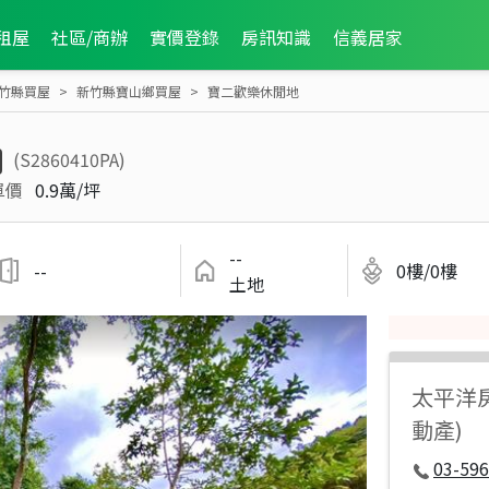
租屋
社區/商辦
實價登錄
房訊知識
信義居家
竹縣買屋
新竹縣寶山鄉買屋
寶二歡樂休閒地
(S2860410PA)
單價
0.9萬/坪
--
--
0樓/0樓
土地
太平洋
動產)
03-596