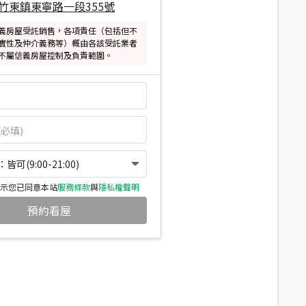
竹東鎮東寧路一段355號
義房屋受託銷售，各項責任（包括但不
實性及仲介義務等）概由各該受託業者
不屬信義房屋控制及負責範圍。
可(9:00-21:00)
示您已同意本站
服務條款
與
隱私權聲明
預約看屋