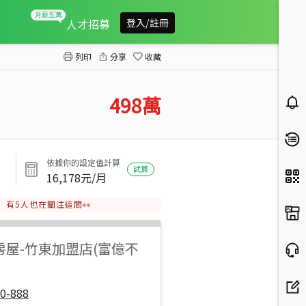
寶二歡樂休閒地
人才招募
登入/註冊
列印
分享
收藏
498
萬
依據你的設定值計算
試算
16,178
元/月
有
5
人也在關注這間👀
房屋
-
竹東加盟店(富億不
0-888