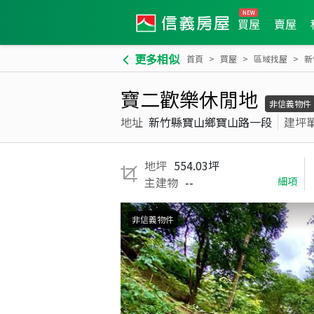
買屋
賣屋
更多相似
首頁
買屋
區域找屋
新
寶二歡樂休閒地
非信義物件
地址
新竹縣寶山鄉寶山路一段
建坪
地坪
554.03坪
主建物
--
細項
非信義物件