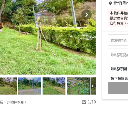
新竹縣
本物件非信
限於廣告真
自行負責，
聯絡時間：皆
按下按鈕表
1
/
10
紹，非物件本身。