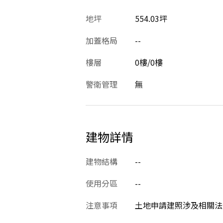
地坪
554.03坪
加蓋格局
--
樓層
0樓/0樓
警衛管理
無
建物詳情
建物結構
--
使用分區
--
注意事項
土地申請建照涉及相關法