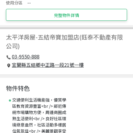
使用分區
--
完整物件詳情
太平洋房屋
-
五結帝寶加盟店(鈺泰不動產有限
公司)
03-9550-888
宜蘭縣五結鄉中正路一段21號一樓
物件特色
交通便利生活機能強，優質學
區教育資源豐富<br /> 鄰近傳
統市場購物方便，周邊商圈成
熟生活便利<br /> 良好社區環
境綠意盎然，社區活動多樣居
住氣氛佳<br /> 美麗景觀享受