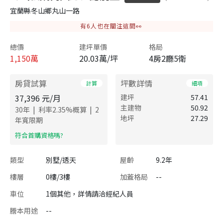
宜蘭縣冬山鄉丸山一路
有
6
人也在關注這間👀
總價
建坪單價
格局
1,150
萬
20.03萬/坪
4房2廳5衛
房貸試算
坪數詳情
計算
細項
37,396
元/月
建坪
57.41
主建物
50.92
|
|
30
年
利率
2.35
%概算
2
地坪
27.29
年寬限期
​符合首購資格嗎?
類型
別墅/透天
屋齡
9.2年
樓層
0樓/3樓
加蓋格局
--
車位
1個其他，詳情請洽經紀人員
謄本用途
--