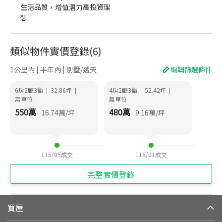
生活品質，增值潛力高投資理
想
類似物件實價登錄
(
6
)
1公里內 | 半年內 | 別墅/透天
編輯篩選條件
6房2廳3衛
32.86
坪
4房2廳3衛
52.42
坪
|
|
|
|
無車位
無車位
550
萬
480
萬
16.74
萬/坪
9.16
萬/坪
115/05
成交
115/01
成交
完整實價登錄
買屋