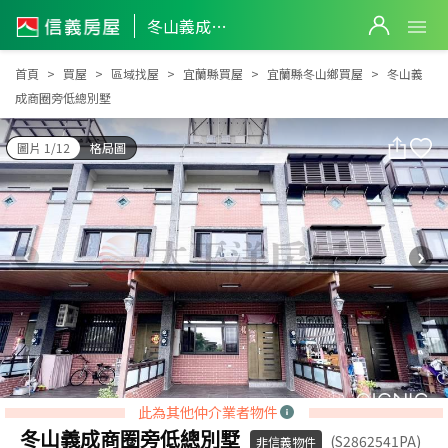
冬山義成商圈旁低總別墅
冬山義成商圈旁低總別墅
首頁
買屋
區域找屋
宜蘭縣買屋
宜蘭縣冬山鄉買屋
冬山義
成商圈旁低總別墅
圖片 1/12
格局圖
此為其他仲介業者物件
冬山義成商圈旁低總別墅
(S2862541PA)
非信義物件