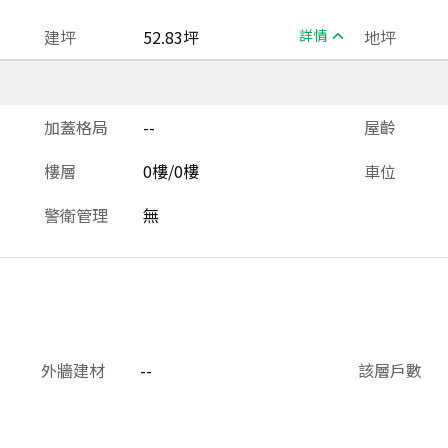
建坪
52.83坪
詳情
地坪
加蓋格局
--
屋齡
樓層
0樓/0樓
車位
警衛管理
無
外牆建材
--
該層戶數