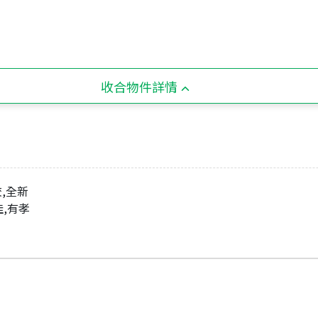
收合物件詳情
校,全新
佳,有孝