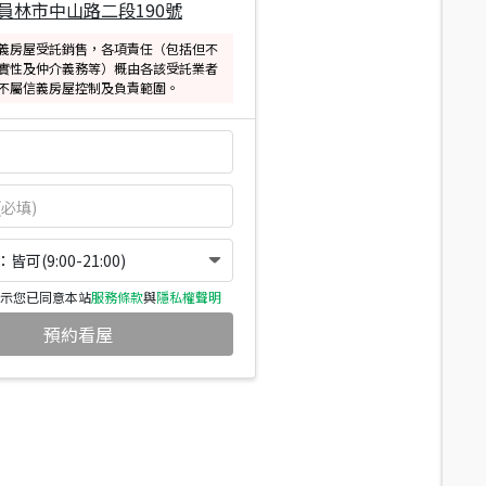
員林市中山路二段190號
義房屋受託銷售，各項責任（包括但不
實性及仲介義務等）概由各該受託業者
不屬信義房屋控制及負責範圍。
可(9:00-21:00)
示您已同意本站
服務條款
與
隱私權聲明
預約看屋