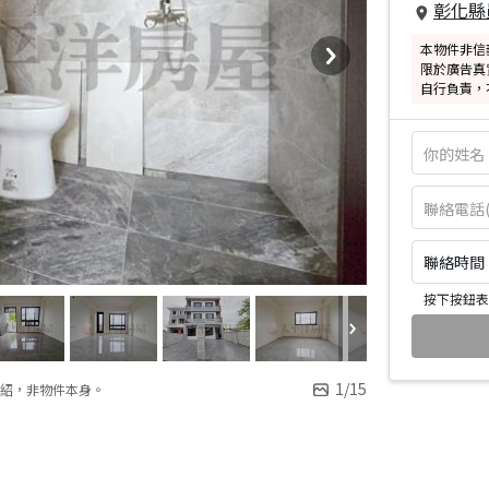
彰化縣
本物件非信
限於廣告真
自行負責，
聯絡時間：皆
按下按鈕表
1
/
15
紹，非物件本身。