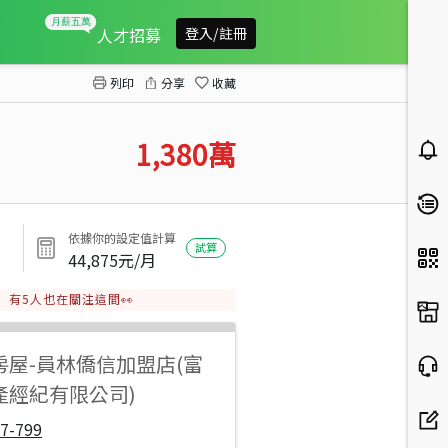
埔心新館公園全新車墅(A)
人才招募
登入/註冊
列印
分享
收藏
1,380
萬
依據你的設定值計算
試算
44,875
元/月
有
5
人也在關注這間👀
房屋
-
員林僑信加盟店(富
產經紀有限公司)
7-799