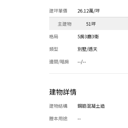
建坪單價
26.12萬/坪
主建物
51坪
格局
5房3廳3衛
類型
別墅/透天
邊間/暗房
--/--
建物詳情
建物結構
鋼筋混凝土造
謄本用途
--