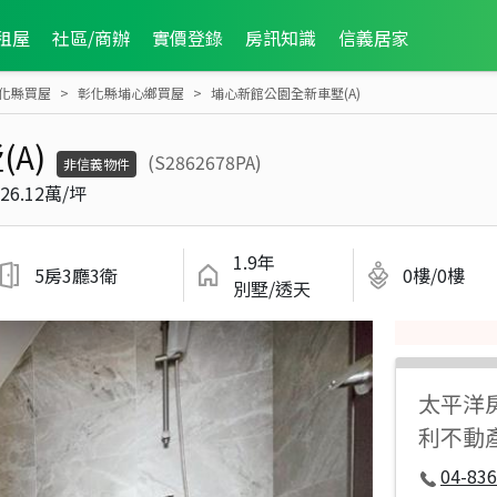
租屋
社區/商辦
實價登錄
房訊知識
信義居家
化縣買屋
彰化縣埔心鄉買屋
埔心新館公園全新車墅(A)
A)
(S2862678PA)
非信義物件
26.12萬/坪
1.9年
5房3廳3衛
0樓/0樓
別墅/透天
太平洋
利不動
04-836