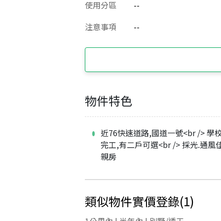
使用分區
--
注意事項
--
物件特色
近76快速道路,國道一號<br /> 學
完工,有二戶可選<br /> 採光.通風
親房
類似物件實價登錄
(
1
)