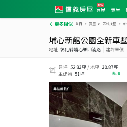
買屋
賣屋
更多相似
首頁
買屋
區域找屋
彰
埔心新館公園全新車墅(
地址
彰化縣埔心鄉四湳路
建坪單價
建坪
52.83坪
/ 地坪
30.87坪
主建物
51坪
細項
非信義物件