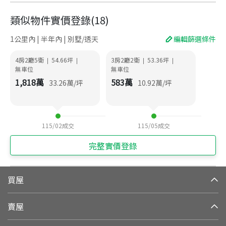
類似物件實價登錄
(
18
)
1公里內 | 半年內 | 別墅/透天
編輯篩選條件
4房2廳5衛
54.66
坪
3房2廳2衛
53.36
坪
|
|
|
|
無車位
無車位
1,818
萬
583
萬
33.26
萬/坪
10.92
萬/坪
115/02
成交
115/05
成交
完整實價登錄
買屋
賣屋