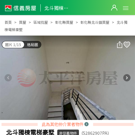
北斗獨棟電梯豪墅
北斗獨棟電梯豪墅
首頁
買屋
區域找屋
彰化縣買屋
彰化縣北斗鎮買屋
北斗獨
棟電梯豪墅
圖片 1/15
格局圖
此為其他仲介業者物件
北斗獨棟電梯豪墅
(S2862907PA)
非信義物件