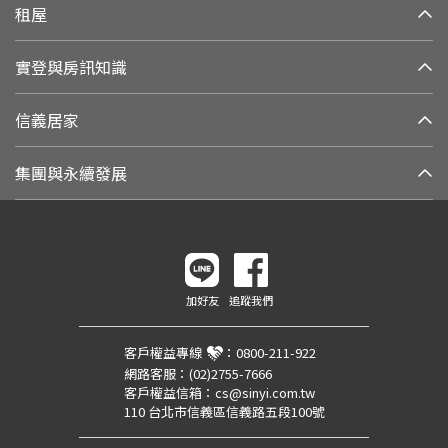
租屋
實登與房訊知識
信義居家
集團與永續發展
加好友
追蹤我們
客戶權益專線
：
0800-211-922
網路客服：
(02)2755-7666
客戶權益信箱：
cs@sinyi.com.tw
110 台北市信義區信義路五段100號