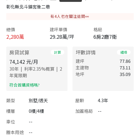
彰化縣北斗鎮宮後二巷
有
4
人也在關注這間👀
總價
建坪單價
格局
2,280
萬
29.28萬/坪
6房2廳7衛
房貸試算
坪數詳情
計算
細項
74,142
元/月
建坪
77.86
主建物
73.11
|
|
30
年
利率
2.35
%概算
2
地坪
35.09
年寬限期
​符合首購資格嗎?
類型
別墅/透天
屋齡
4.3年
樓層
0樓/4樓
加蓋格局
--
車位
--
謄本用途
--