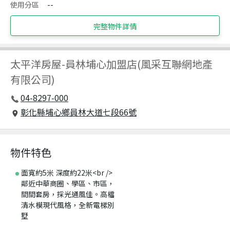
使用分區
--
完整物件詳情
太平洋房屋
-
員林埔心加盟店(風采互聯網地產
有限公司)
04-8297-000
彰化縣埔心鄉員林大道七段66號
物件特色
面寬約5米 深度約22米<br />
鄰近中華商圈、學區、市區，
間間套房，採光通風佳。高檔
清水模現代風格，全新電梯別
墅