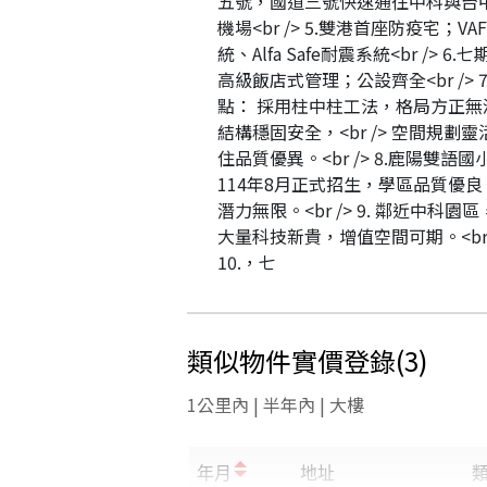
五號，國道三號快速通往中科與台
機場<br /> 5.雙港首座防疫宅；V
統、Alfa Safe耐震系統<br /> 6
高級飯店式管理；公設齊全<br /> 
點： 採用柱中柱工法，格局方正無
結構穩固安全，<br /> 空間規劃
住品質優異。<br /> 8.鹿陽雙語
114年8月正式招生，學區品質優良
潛力無限。<br /> 9. 鄰近中科園
大量科技新貴，增值空間可期。<br 
10.，七
類似物件實價登錄
(
3
)
1公里內 | 半年內 | 大樓