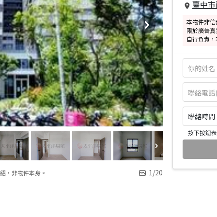
臺中市
本物件非信
限於廣告真
自行負責，
聯絡時間：皆
按下按鈕表
1
/
20
紹，非物件本身。