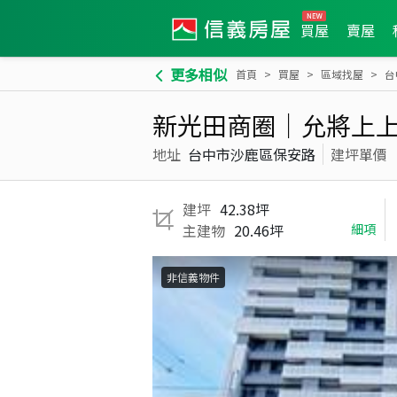
買屋
賣屋
更多相似
首頁
買屋
區域找屋
台
新光田商圈｜允將上上
地址
台中市沙鹿區保安路
建坪單價
建坪
42.38坪
主建物
20.46坪
細項
非信義物件