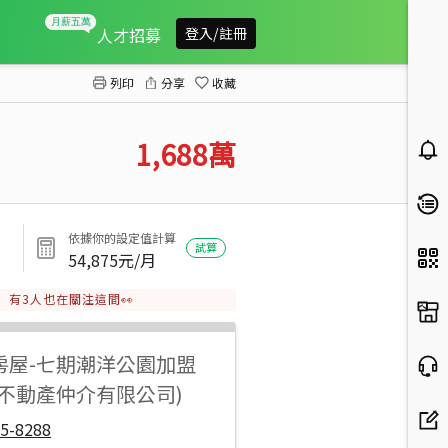
新光田商圈｜允將上上謙｜3房平車
人才招募
登入/註冊
列印
分享
收藏
1,688
萬
依據你的設定值計算
試算
54,875
元/月
有
3
人也在關注這間👀
房屋
-
七期潮洋公園加盟
御不動產仲介有限公司)
5-8288