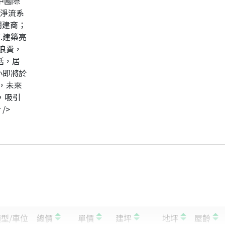
中國際
AF淨流系
.七期建商；
7.建築亮
浪費，
靈活，居
國小即將於
，未來
區，吸引
/>