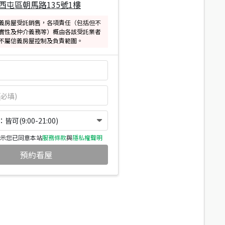
西屯區朝馬路135號1樓
義房屋受託銷售，各項責任（包括但不
實性及仲介義務等）概由各該受託業者
不屬信義房屋控制及負責範圍。
可(9:00-21:00)
示您已同意本站
服務條款
與
隱私權聲明
預約看屋