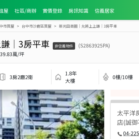
租屋
社區/商辦
實價登錄
房訊知識
信義居家
中市買屋
台中市沙鹿區買屋
新光田商圈｜允將上上謙｜3房平車
謙｜3房平車
(S2863925PA)
非信義物件
39.83萬/坪
1.8年
3房2廳2衛
0樓/10樓
大樓
太平洋
店(誠
04-225