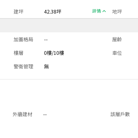
建坪
42.38坪
詳情
地坪
加蓋格局
--
屋齡
樓層
0樓/10樓
車位
警衛管理
無
外牆建材
--
該層戶數