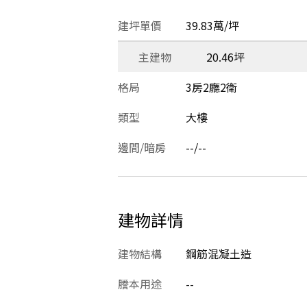
建坪單價
39.83萬/坪
主建物
20.46坪
格局
3房2廳2衛
類型
大樓
邊間/暗房
--/--
建物詳情
建物結構
鋼筋混凝土造
謄本用途
--