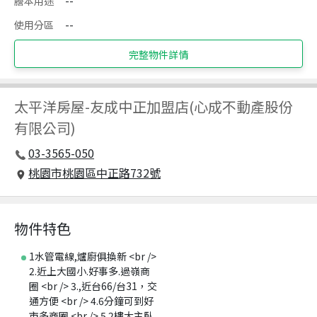
謄本用途
--
使用分區
--
完整物件詳情
太平洋房屋
-
友成中正加盟店(心成不動產股份
有限公司)
03-3565-050
桃園市桃園區中正路732號
物件特色
1水管電線,爐廚俱換新 <br />
2.近上大國小.好事多.過嶺商
圈 <br /> 3.,近台66/台31，交
通方便 <br /> 4.6分鐘可到好
市多商圈 <br /> 5.2樓大主臥,