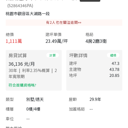
(S2864346PA)
桃園市觀音區大湖路一段
有
2
人也在關注這間👀
總價
建坪單價
格局
1,111
萬
23.49萬/坪
4房2廳3衛
房貸試算
坪數詳情
計算
細項
36,136
元/月
建坪
47.3
主建物
43.78
|
|
30
年
利率
2.35
%概算
2
地坪
20.85
年寬限期
​符合首購資格嗎?
類型
別墅/透天
屋齡
29.9年
樓層
0樓/4樓
加蓋格局
--
車位
--