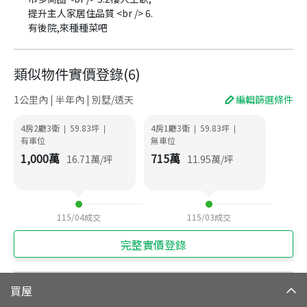
提升主人家居住品質 <br /> 6.
有後院,來種種菜吧
類似物件實價登錄
(
6
)
1公里內 | 半年內 | 別墅/透天
編輯篩選條件
4房2廳3衛
59.83
坪
4房1廳3衛
59.83
坪
|
|
|
|
有車位
無車位
1,000
萬
715
萬
16.71
萬/坪
11.95
萬/坪
115/04
成交
115/03
成交
完整實價登錄
買屋