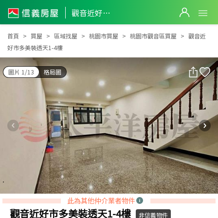
觀音近好市多美裝透天1-4樓
觀音近好市多美裝透天1-4樓
首頁
買屋
區域找屋
桃園市買屋
桃園市觀音區買屋
觀音近
好市多美裝透天1-4樓
圖片 1/13
格局圖
此為其他仲介業者物件
觀音近好市多美裝透天1-4樓
非信義物件