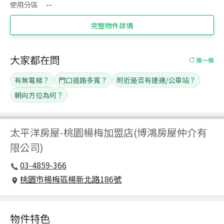
使用分區
--
完整物件詳情
大家都在問
換一換
有無電梯？
門口道路多寬？
附近是否有捷運/公車站？
朝向方位為何？
太平洋房屋
-
桃園楊梅加盟店(博鴻房屋仲介有
限公司)
03-4859-366
桃園市楊梅區楊新北路186號
物件特色