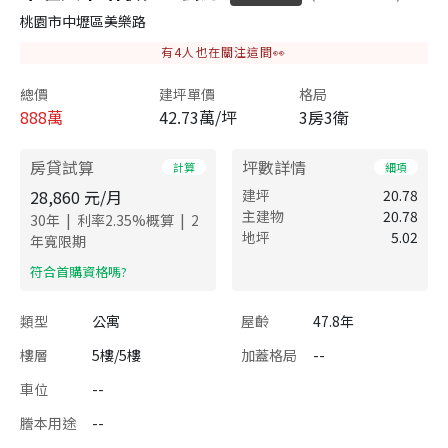
桃園市中壢區美樂路
有
4
人也在關注這間👀
總價
建坪單價
格局
888
萬
42.73萬/坪
3房3衛
房貸試算
坪數詳情
計算
細項
28,860
元/月
建坪
20.78
主建物
20.78
|
|
30
年
利率
2.35
%概算
2
地坪
5.02
年寬限期
​符合首購資格嗎?
類型
公寓
屋齡
47.8年
樓層
5樓/5樓
加蓋格局
--
車位
--
謄本用途
--