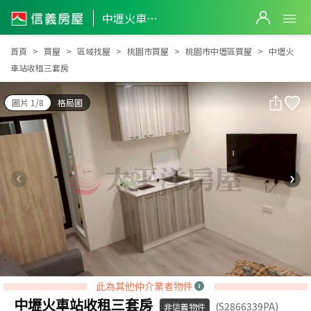
中壢火車站收租三套房
中壢火車站收租三套房
首頁
買屋
區域找屋
桃園市買屋
桃園市中壢區買屋
中壢火
車站收租三套房
圖片 1/8
格局圖
此為其他仲介業者物件
中壢火車站收租三套房
(S2866339PA)
非信義物件