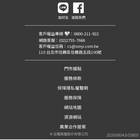
加好友
追蹤我們
客戶權益專線
：
0800-211-922
網路客服：
(02)2755-7666
客戶權益信箱：
cs@sinyi.com.tw
110 台北市信義區信義路五段100號
門市據點
服務條款
保障隱私權聲明
服務保障
網站地圖
資源網站
異業合作提案
©
信義房屋股份有限公司
20260804.b53805