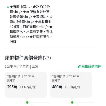
★近國中國小，走路約10分
鐘<br /> ★廁所皆有對外窗，
乾濕分離<br /> ★客運站、火
車站3分鐘<br /> ★年收租金
42.6萬，目前滿租中<br /> ★
頂樓防水、水電有更新，有換
新鐵皮<br /> ★間間有陽台、
IH爐
類似物件實價登錄
(
27
)
1公里內 | 半年內 | 公寓
編輯篩選條件
3房1廳1衛
25.38
坪
2房2廳1衛
25.02
坪
|
|
|
|
無車位
無車位
295
萬
480
萬
11.62
萬/坪
19.18
萬/坪