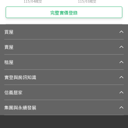
115/04
成交
115/03
成交
完整實價登錄
買屋
賣屋
租屋
實登與房訊知識
信義居家
集團與永續發展