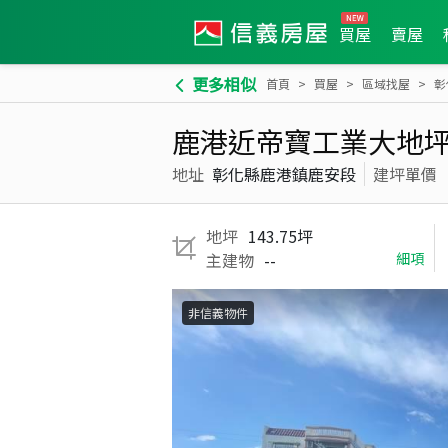
買屋
賣屋
更多相似
首頁
買屋
區域找屋
彰
鹿港近帝寶工業大地
地址
彰化縣鹿港鎮鹿安段
建坪單價
地坪
143.75坪
主建物
--
細項
非信義物件