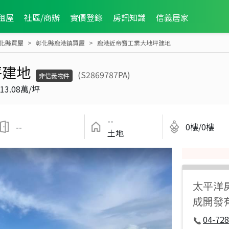
租屋
社區/商辦
實價登錄
房訊知識
信義居家
化縣買屋
彰化縣鹿港鎮買屋
鹿港近帝寶工業大地坪建地
坪建地
(S2869787PA)
非信義物件
13.08萬/坪
--
--
0樓/0樓
土地
太平洋
成開發
04-728