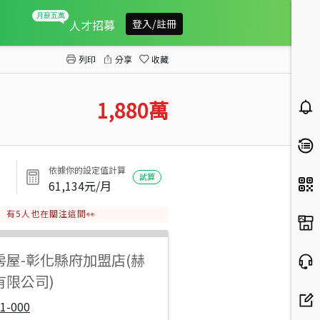
鹿港近帝寶工業大地坪建地
人才招募
登入/註冊
列印
分享
收藏
1,880
萬
依據你的設定值計算
試算
61,134
元/月
有
5
人也在關注這間👀
房屋
-
彰化縣府加盟店(赫
有限公司)
1-000