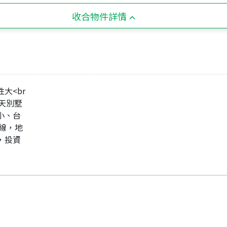
收合物件詳情
大<br
透天別墅
國小、台
1線，地
劃，投資