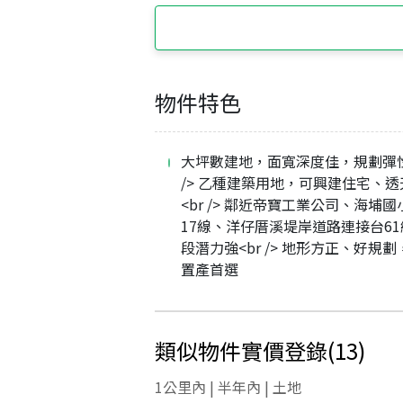
物件特色
大坪數建地，面寬深度佳，規劃彈性
/> 乙種建築用地，可興建住宅、
<br /> 鄰近帝寶工業公司、海埔
17線、洋仔厝溪堤岸道路連接台6
段潛力強<br /> 地形方正、好規
置產首選
類似物件實價登錄
(
13
)
1公里內 | 半年內 | 土地