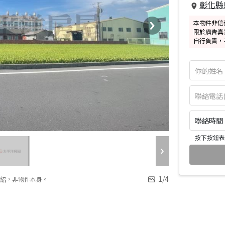
彰化縣
本物件非信
限於廣告真
自行負責，
聯絡時間：皆
按下按鈕表
1
/
4
紹，非物件本身。