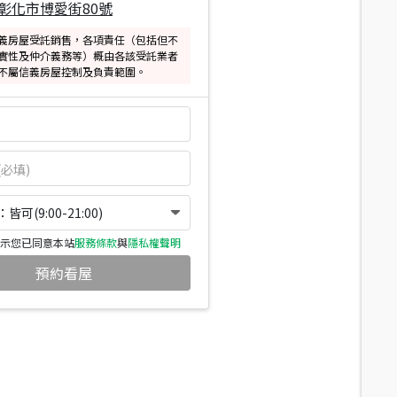
彰化市博愛街80號
義房屋受託銷售，各項責任（包括但不
實性及仲介義務等）概由各該受託業者
不屬信義房屋控制及負責範圍。
可(9:00-21:00)
示您已同意本站
服務條款
與
隱私權聲明
預約看屋