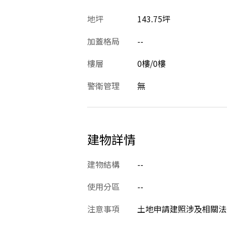
地坪
143.75坪
加蓋格局
--
樓層
0樓/0樓
警衛管理
無
建物詳情
建物結構
--
使用分區
--
注意事項
土地申請建照涉及相關法