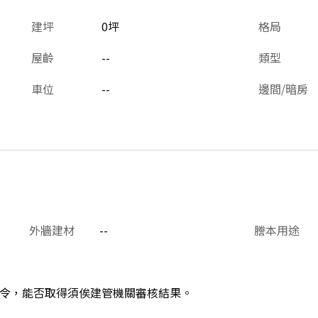
建坪
0坪
格局
屋齡
--
類型
車位
--
邊間/暗房
外牆建材
--
謄本用途
令，能否取得須俟建管機關審核結果。