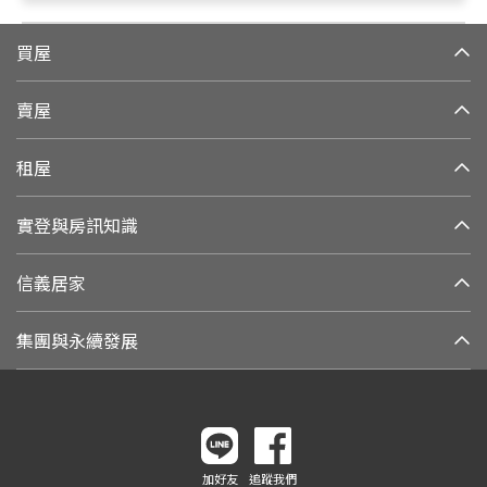
買屋
賣屋
租屋
實登與房訊知識
信義居家
集團與永續發展
加好友
追蹤我們