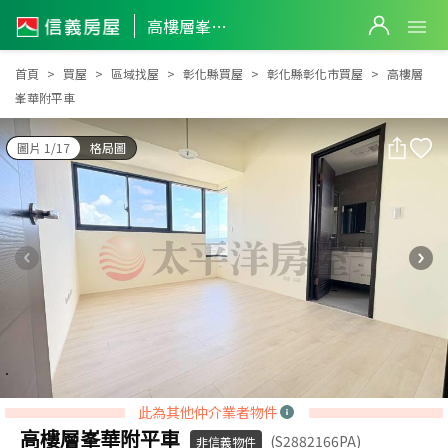
高樓層峯華附平車
高樓層峯華附平車
首頁
買屋
區域找屋
彰化縣買屋
彰化縣彰化市買屋
高樓層
峯華附平車
圖片 1/17
格局圖
此為其他仲介業者物件
高樓層峯華附平車
(S2882166PA)
非信義物件