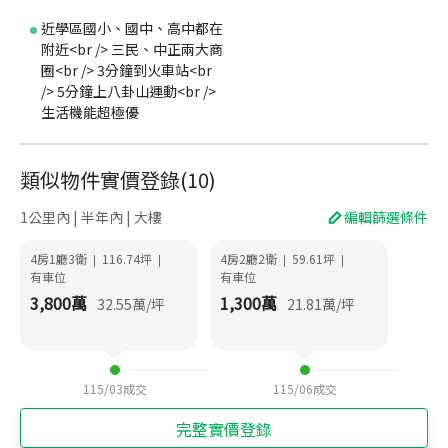
近學區國小、國中、高中都在
附近<br /> 三民、中正兩大商
圈<br /> 3分鐘到火車站<br
/> 5分鐘上八卦山運動<br />
生活機能超極優
類似物件實價登錄
(
10
)
1公里內 | 半年內 | 大樓
編輯篩選條件
4房1廳3衛
116.74
坪
4房2廳2衛
59.61
坪
|
|
|
|
有車位
有車位
3,800
萬
1,300
萬
32.55
萬/坪
21.81
萬/坪
115/03
成交
115/06
成交
完整實價登錄