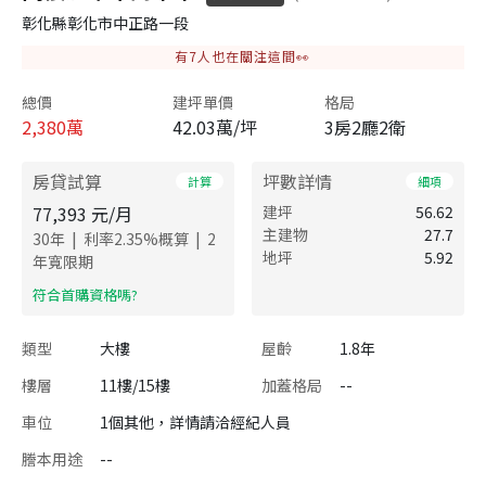
彰化縣彰化市中正路一段
有
7
人也在關注這間👀
總價
建坪單價
格局
2,380
萬
42.03萬/坪
3房2廳2衛
房貸試算
坪數詳情
計算
細項
77,393
元/月
建坪
56.62
主建物
27.7
|
|
30
年
利率
2.35
%概算
2
地坪
5.92
年寬限期
​符合首購資格嗎?
類型
大樓
屋齡
1.8年
樓層
11樓/15樓
加蓋格局
--
車位
1個其他，詳情請洽經紀人員
謄本用途
--