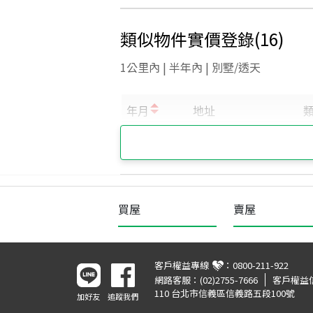
類似物件實價登錄
(
16
)
1公里內 | 半年內 | 別墅/透天
買屋
賣屋
客戶權益專線
：
0800-211-922
網路客服：
(02)2755-7666
客戶權益
110 台北市信義區信義路五段100號
加好友
追蹤我們