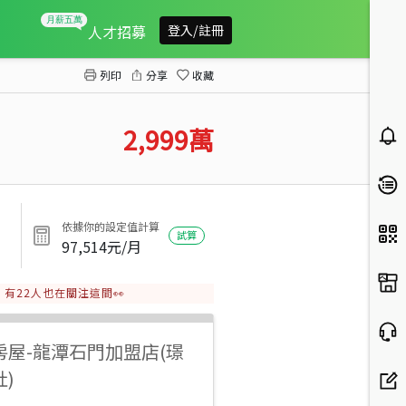
層峰ViLLA
人才招募
登入/註冊
列印
分享
收藏
2,999
萬
依據你的設定值計算
試算
97,514
元/月
有
22
人也在關注這間👀
房屋
-
龍潭石門加盟店(璟
)