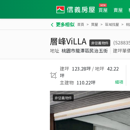
買屋
賣屋
更多相似
首頁
買屋
區域找屋
桃
層峰ViLLA
(S2883
非信義物件
地址
桃園市龍潭區民治五街
建坪單
建坪
123.28坪
/ 地坪
42.22
坪
主建物
110.22坪
細項
非信義物件