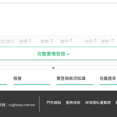
完整實價登錄
租屋
實登與房訊知識
信義居家
門市據點
服務條款
保障隱私權聲明
信箱：
cs@sinyi.com.tw