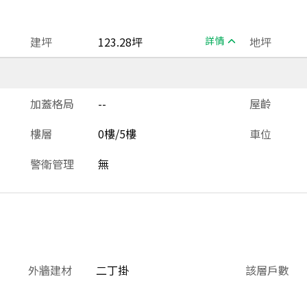
建坪
123.28坪
詳情
地坪
加蓋格局
--
屋齡
樓層
0樓/5樓
車位
警衛管理
無
外牆建材
二丁掛
該層戶數