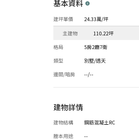
基本資料
建坪單價
24.33萬/坪
主建物
110.22坪
格局
5房2廳7衛
類型
別墅/透天
邊間/暗房
--/--
建物詳情
建物結構
鋼筋混凝土RC
謄本用途
--