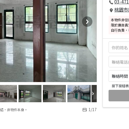
03-471
桃園市
本物件非信
限於廣告真
自行負責，
聯絡時間：皆
按下按鈕表
1
/
17
紹，非物件本身。