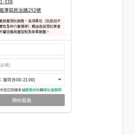
1-338
龍潭區民治路252號
義房屋受託銷售，各項責任（包括但不
實性及仲介義務等）概由各該受託業者
不屬信義房屋控制及負責範圍。
可(9:00-21:00)
示您已同意本站
服務條款
與
隱私權聲明
預約看屋