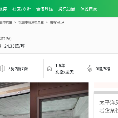
租屋
社區/商辦
實價登錄
房訊知識
信義居家
園市買屋
桃園市龍潭區買屋
層峰ViLLA
562PA)
價
24.33萬/坪
1.6年
5房2廳7衛
0樓/5樓
別墅/透天
太平洋
岩企業社