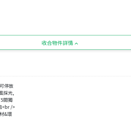
收合物件詳情
可停放
風採光,
有5間獨
r />
材&環