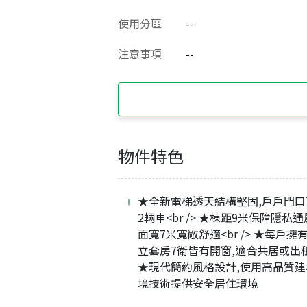
使用分區
--
注意事項
--
物件特色
★全新電梯透天結構堅固,戶戶門口
2輛車<br /> ★棟距9米保障隱私通
面寬7米寬敞舒適<br /> ★每戶擁
立套房7衛皆有開窗,適合共居或出租<b
★現代簡約風格設計,使用高品質建
境技術提供安全居住環境