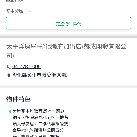
謄本用途
--
使用分區
--
完整物件詳情
太平洋房屋
-
彰化縣府加盟店(赫成開發有限公
司)
04-7281-000
彰化縣彰化市博愛街80號
物件特色
房屋基地坪數有29坪，前庭
納光，後院藏風<br /> 一樓留
給父母安居，二樓私享靜謐雙
套房<br /> 離溪州公園五分
鐘，綠意就在日常呼吸裡