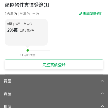
類似物件實價登錄
(
1
)
1公里內 | 半年內 | 土地
編輯篩選條件
0衛
0
坪
無車位
|
|
296
萬
18.8
萬/坪
115/03
成交
完整實價登錄
買屋
賣屋
租屋