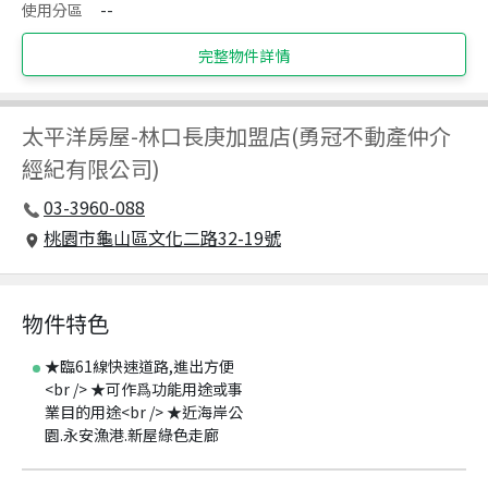
使用分區
--
完整物件詳情
太平洋房屋
-
林口長庚加盟店(勇冠不動產仲介
經紀有限公司)
03-3960-088
桃園市龜山區文化二路32-19號
物件特色
★臨61線快速道路,進出方便
<br /> ★可作爲功能用途或事
業目的用途<br /> ★近海岸公
園.永安漁港.新屋綠色走廊