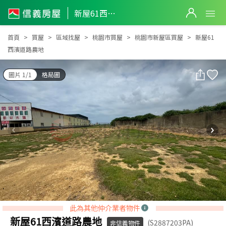
新屋61西濱道路農地
新屋61西濱道路農地
首頁
買屋
區域找屋
桃園市買屋
桃園市新屋區買屋
新屋61
西濱道路農地
圖片 1/1
格局圖
此為其他仲介業者物件
新屋61西濱道路農地
(S2887203PA)
非信義物件