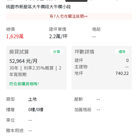
桃園市新屋區大牛欄段大牛欄小段
有
7
人也在關注這間👀
總價
建坪單價
格局
1,629
萬
2.2萬/坪
--
房貸試算
坪數詳情
計算
細項
52,964
元/月
建坪
0
主建物
--
|
|
30
年
利率
2.35
%概算
2
地坪
740.22
年寬限期
​符合首購資格嗎?
類型
土地
屋齡
--
樓層
0樓/0樓
加蓋格局
--
車位
--
謄本用途
--