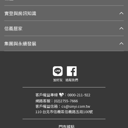
實登與房訊知識
信義居家
集團與永續發展
加好友
追蹤我們
客戶權益專線
：
0800-211-922
網路客服：
(02)2755-7666
客戶權益信箱：
cs@sinyi.com.tw
110 台北市信義區信義路五段100號
門市據點