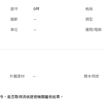
建坪
0坪
格局
屋齡
--
類型
車位
--
邊間/暗房
外牆建材
--
謄本用途
令，能否取得須俟建管機關審核結果。