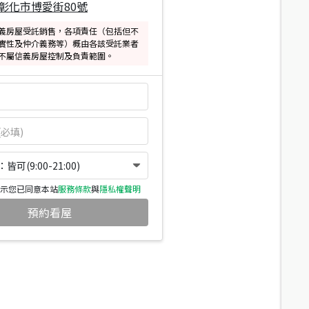
彰化市博愛街80號
義房屋受託銷售，各項責任（包括但不
實性及仲介義務等）概由各該受託業者
不屬信義房屋控制及負責範圍。
可(9:00-21:00)
示您已同意本站
服務條款
與
隱私權聲明
預約看屋