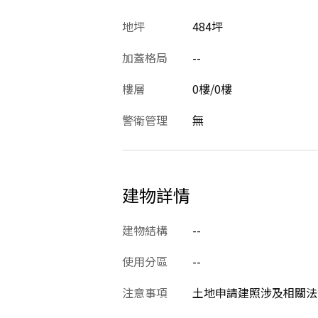
地坪
484坪
加蓋格局
--
樓層
0樓/0樓
警衛管理
無
建物詳情
建物結構
--
使用分區
--
注意事項
土地申請建照涉及相關法