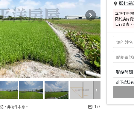
彰化縣
本物件非信
限於廣告真
自行負責，
聯絡時間：皆
按下按鈕表
1
/
7
紹，非物件本身。