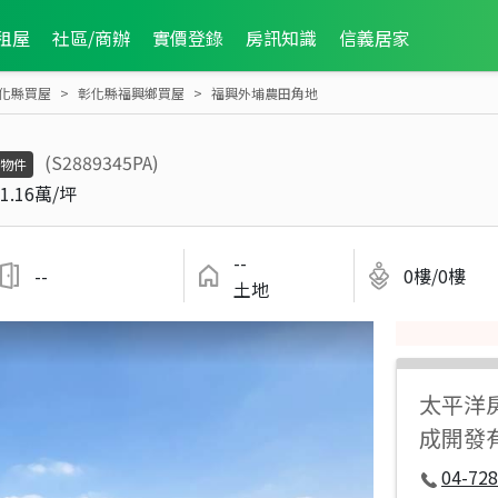
租屋
社區/商辦
實價登錄
房訊知識
信義居家
化縣買屋
彰化縣福興鄉買屋
福興外埔農田角地
(S2889345PA)
物件
1.16萬/坪
--
--
0樓/0樓
土地
太平洋
成開發
04-728