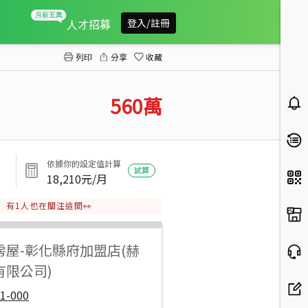
福興外埔農田角地
人才招募
登入/註冊
列印
分享
收藏
560
萬
依據你的設定值計算
試算
18,210
元/月
有
1
人也在關注這間👀
房屋
-
彰化縣府加盟店(赫
有限公司)
1-000