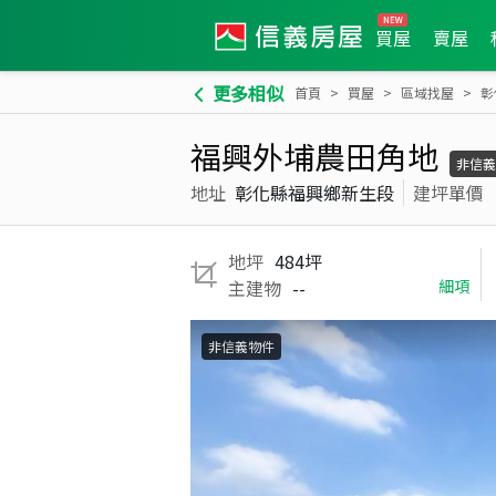
買屋
賣屋
更多相似
首頁
買屋
區域找屋
彰
福興外埔農田角地
非信義
地址
彰化縣福興鄉新生段
建坪單價
地坪
484坪
主建物
--
細項
非信義物件