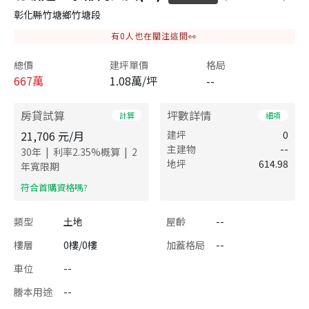
彰化縣竹塘鄉竹塘段
有
0
人也在關注這間👀
總價
建坪單價
格局
667
萬
1.08萬/坪
--
房貸試算
坪數詳情
計算
細項
21,706
元/月
建坪
0
主建物
--
|
|
30
年
利率
2.35
%概算
2
地坪
614.98
年寬限期
​符合首購資格嗎?
類型
土地
屋齡
--
樓層
0樓/0樓
加蓋格局
--
車位
--
謄本用途
--