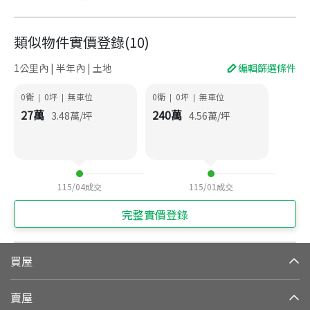
類似物件實價登錄
(
10
)
1公里內 | 半年內 | 土地
編輯篩選條件
0衛
0
坪
無車位
0衛
0
坪
無車位
|
|
|
|
27
萬
240
萬
3.48
萬/坪
4.56
萬/坪
115/04
成交
115/01
成交
完整實價登錄
買屋
賣屋