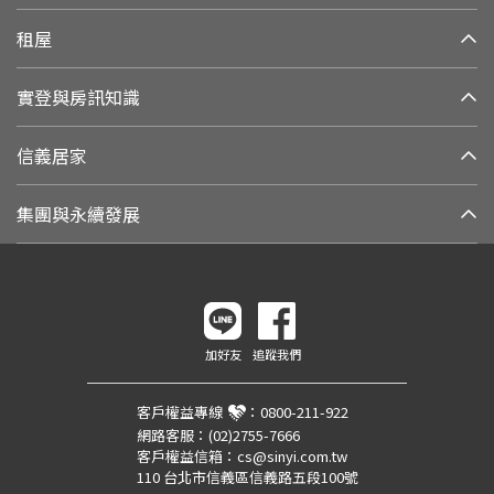
租屋
實登與房訊知識
信義居家
集團與永續發展
加好友
追蹤我們
客戶權益專線
：
0800-211-922
網路客服：
(02)2755-7666
客戶權益信箱：
cs@sinyi.com.tw
110 台北市信義區信義路五段100號