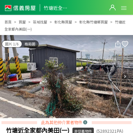
竹塘近全家都內美田(一)
竹塘近全家都內美田(一)
首頁
買屋
區域找屋
彰化縣買屋
彰化縣竹塘鄉買屋
竹塘近
全家都內美田(一)
圖片 1/6
格局圖
此為其他仲介業者物件
竹塘近全家都內美田(一)
(S2892321PA)
非信義物件