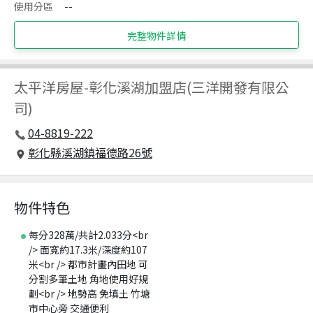
使用分區
--
完整物件詳情
太平洋房屋
-
彰化溪湖加盟店(三洋開發有限公
司)
04-8819-222
彰化縣溪湖鎮福德路26號
物件特色
每分328萬/共計2.033分<br
/> 面寬約17.3米/深度約107
米<br /> 都市計畫內田地 可
分割多筆土地 角地使用好規
劃<br /> 地勢高 免填土 竹塘
市中心旁 交通便利