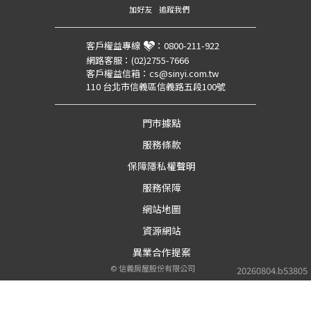
加好友
追蹤我們
客戶權益專線
：
0800-211-922
網路客服：
(02)2755-7666
客戶權益信箱：
cs@sinyi.com.tw
110 台北市信義區信義路五段100號
門市據點
服務條款
保障隱私權聲明
服務保障
網站地圖
資源網站
異業合作提案
©
信義房屋股份有限公司
20260804.b53805