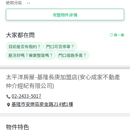
使用分區
--
完整物件詳情
大家都在問
換一換
目前是否有租約？
門口可否停車？
屋況好嗎？需要整理嗎？
門口道路多寬？
太平洋房屋
-
基隆長庚加盟店(安心成家不動產
仲介經紀有限公司)
02-2433-5017
基隆市安樂區麥金路214號1樓
物件特色