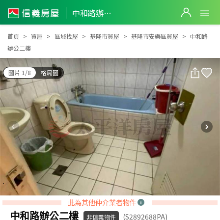
中和路辦公二樓
中和路辦公二樓
首頁
買屋
區域找屋
基隆市買屋
基隆市安樂區買屋
中和路
辦公二樓
圖片 1/8
格局圖
此為其他仲介業者物件
中和路辦公二樓
(S2892688PA)
非信義物件