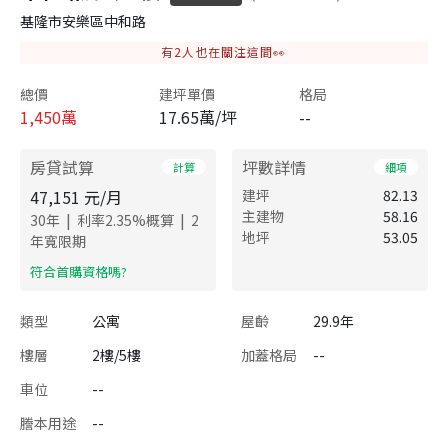
基隆市安樂區中和路
有
2
人也在關注這間👀
總價
建坪單價
格局
1,450
萬
17.65萬/坪
--
房貸試算
坪數詳情
計算
細項
47,151
元/月
建坪
82.13
主建物
58.16
|
|
30
年
利率
2.35
%概算
2
地坪
53.05
年寬限期
​符合首購資格嗎?
類型
公寓
屋齡
29.9年
樓層
2樓/5樓
加蓋格局
--
車位
--
謄本用途
--