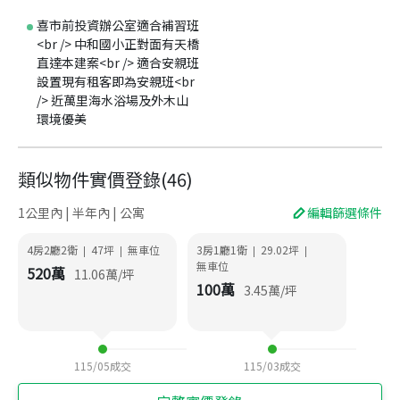
喜市前投資辦公室適合補習班
<br /> 中和國小正對面有天橋
直達本建案<br /> 適合安親班
設置現有租客即為安親班<br
/> 近萬里海水浴場及外木山
環境優美
類似物件實價登錄
(
46
)
1公里內 | 半年內 | 公寓
編輯篩選條件
4房2廳2衛
47
坪
無車位
3房1廳1衛
29.02
坪
|
|
|
|
無車位
520
萬
11.06
萬/坪
100
萬
3.45
萬/坪
115/05
成交
115/03
成交