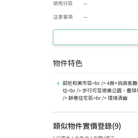
使用分區
--
注意事項
--
物件特色
鄰近和美市區<br /> 4房+挑高客
位<br /> 步行可至德美公園、壘球場
/> 靜巷住宅區<br /> 環境清幽
類似物件實價登錄
(
9
)