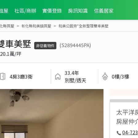
租屋
社區/商辦
實價登錄
房訊知識
信義居家
化縣買屋
彰化縣和美鎮買屋
和美公園旁*全新整理雙車美墅
雙車美墅
(S2894445PA)
非信義物件
20.1萬/坪
33.4年
4房3廳3衛
0樓/3樓
別墅/透天
太平洋
房屋仲
04-723