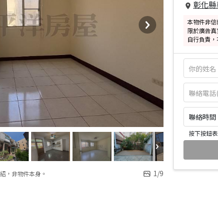
彰化縣
本物件非信
限於廣告真
自行負責，
聯絡時間：皆
按下按鈕表
1
/
9
紹，非物件本身。