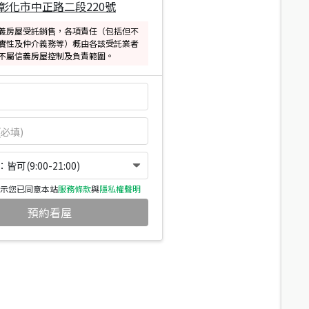
彰化市中正路二段220號
義房屋受託銷售，各項責任（包括但不
實性及仲介義務等）概由各該受託業者
不屬信義房屋控制及負責範圍。
可(9:00-21:00)
示您已同意本站
服務條款
與
隱私權聲明
預約看屋