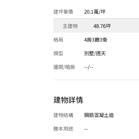
建坪單價
20.1萬/坪
主建物
48.76坪
格局
4房3廳3衛
類型
別墅/透天
邊間/暗房
--/--
建物詳情
建物結構
鋼筋混凝土造
謄本用途
--