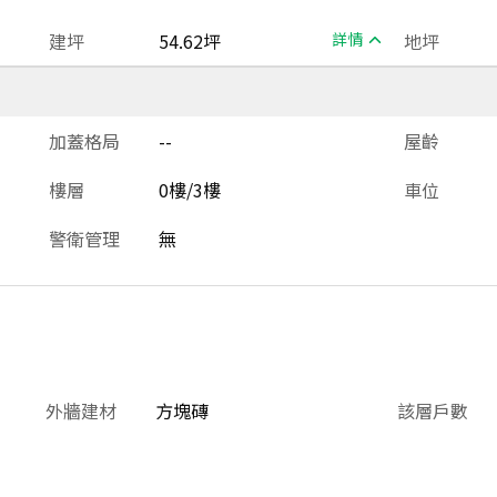
建坪
54.62坪
詳情
地坪
加蓋格局
--
屋齡
樓層
0樓/3樓
車位
警衛管理
無
外牆建材
方塊磚
該層戶數