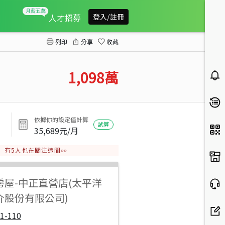
和美公園旁*全新整理雙車美墅
人才招募
登入/註冊
列印
分享
收藏
1,098
萬
依據你的設定值計算
試算
35,689
元/月
有
5
人也在關注這間👀
房屋
-
中正直營店(太平洋
介股份有限公司)
1-110