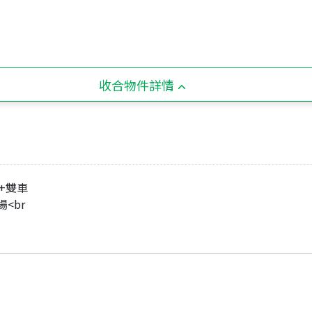
收合物件詳情
廳+雙車
<br