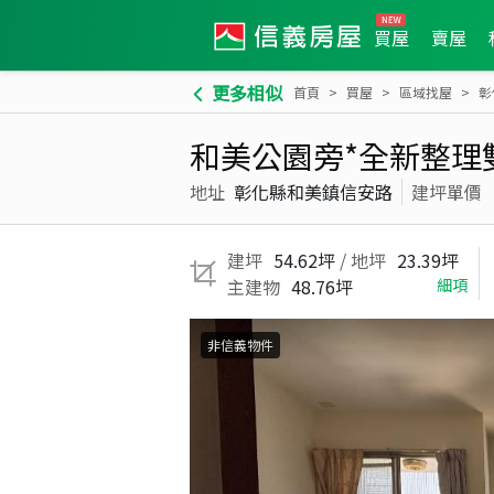
買屋
賣屋
更多相似
首頁
買屋
區域找屋
彰
和美公園旁*全新整理
地址
彰化縣和美鎮信安路
建坪單價
建坪
54.62坪
/ 地坪
23.39坪
主建物
48.76坪
細項
非信義物件