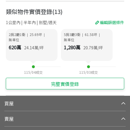
類似物件實價登錄
(
13
)
1公里內 | 半年內 | 別墅/透天
編輯篩選條件
2房2廳1衛
25.69
坪
5房3廳3衛
61.58
坪
|
|
|
|
無車位
無車位
620
萬
1,280
萬
24.14
萬/坪
20.79
萬/坪
115/04
成交
115/03
成交
完整實價登錄
買屋
賣屋