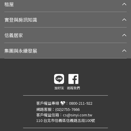
租屋
實登與房訊知識
信義居家
集團與永續發展
加好友
追蹤我們
客戶權益專線
：
0800-211-922
網路客服：
(02)2755-7666
客戶權益信箱：
cs@sinyi.com.tw
110 台北市信義區信義路五段100號