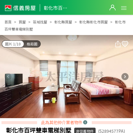
彰化市百坪雙車電梯別墅
彰化市百坪雙車電梯別墅
首頁
買屋
區域找屋
彰化縣買屋
彰化縣彰化市買屋
彰化市
百坪雙車電梯別墅
圖片 1/10
格局圖
此為其他仲介業者物件
彰化市百坪雙車電梯別墅
(S2894577PA)
非信義物件