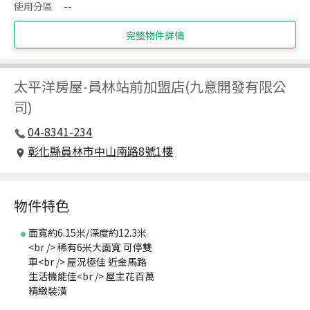
使用分區
--
完整物件詳情
太平洋房屋
-
員林站前加盟店(九意開發有限公
司)
04-8341-234
彰化縣員林市中山南路8號1樓
物件特色
面寬約6.15米/深度約12.3米
<br /> 稀有6米大面寬 可停雙
車<br /> 屋況極佳 近金馬路
生活機能佳<br /> 屋主花百萬
精緻裝潢