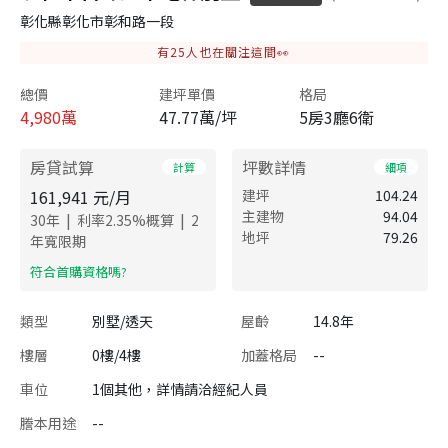
彰化縣彰化市彰和路一段
有
25
人也在關注這間👀
總價
建坪單價
格局
4,980
萬
47.77萬/坪
5房3廳6衛
房貸試算
坪數詳情
計算
細項
161,941
元/月
建坪
104.24
主建物
94.04
|
|
30
年
利率
2.35
%概算
2
地坪
79.26
年寬限期
​符合首購資格嗎?
類型
別墅/透天
屋齡
14.8年
樓層
0樓/4樓
加蓋格局
--
車位
1個其他，詳情請洽經紀人員
謄本用途
--