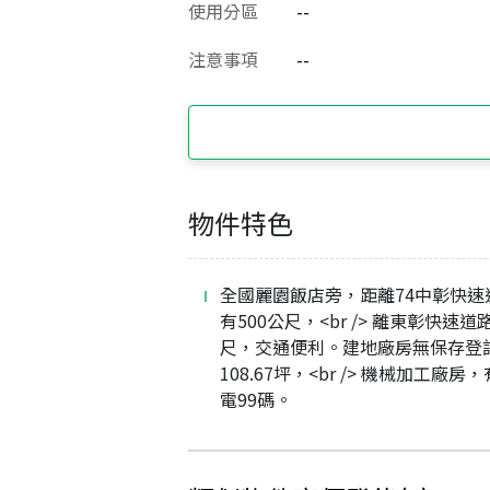
使用分區
--
注意事項
--
物件特色
全國麗園飯店旁，距離74中彰快速
有500公尺，<br /> 離東彰快速道
尺，交通便利。建地廠房無保存登
108.67坪，<br /> 機械加工廠房
電99碼。