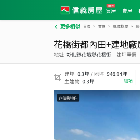
買屋
賣屋
更多相似
首頁
買屋
區域找屋
彰
花橋街都內田+建地廠
地址
彰化縣花壇鄉花橋街
建坪單價
建坪
0.3坪
/ 地坪
946.94坪
主建物
0.3坪
細項
非信義物件