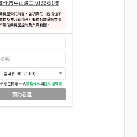
彰化市中山路二段156號1樓
義房屋受託銷售，各項責任（包括但不
實性及仲介義務等）概由各該受託業者
不屬信義房屋控制及負責範圍。
可(9:00-21:00)
示您已同意本站
服務條款
與
隱私權聲明
預約看屋