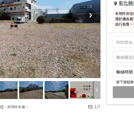
彰化縣
本物件非信
限於廣告真
自行負責，
聯絡時間：皆
按下按鈕表
1
/
7
紹，非物件本身。