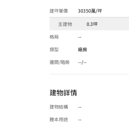
建坪單價
30350萬/坪
主建物
0.3坪
格局
--
類型
廠房
邊間/暗房
--/--
建物詳情
建物結構
--
謄本用途
--