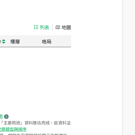
列表
地圖
齡
樓層
格局
明
之「主要用途」資料推估而成，故資料呈
登錄類型與順序