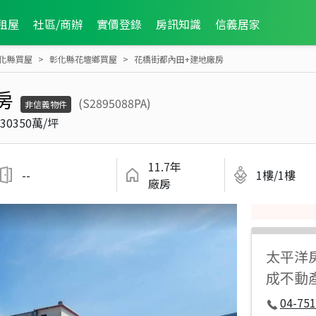
租屋
社區/商辦
實價登錄
房訊知識
信義居家
化縣買屋
彰化縣花壇鄉買屋
花橋街都內田+建地廠房
房
(S2895088PA)
非信義物件
30350萬/坪
11.7年
--
1樓/1樓
廠房
太平洋
成不動
04-751