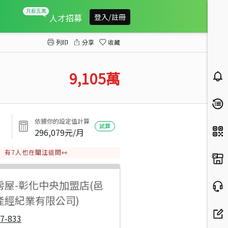
花橋街都內田+建地廠房
人才招募
登入/註冊
列印
分享
收藏
9,105
萬
依據你的設定值計算
試算
296,079
元/月
有
7
人也在關注這間👀
房屋
-
彰化中央加盟店(邑
產經紀業有限公司)
7-833