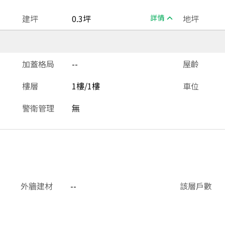
建坪
0.3坪
詳情
地坪
加蓋格局
--
屋齡
樓層
1樓/1樓
車位
警衛管理
無
外牆建材
--
該層戶數