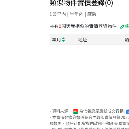
類似物件實價登錄
(
0
)
1公里內 | 半年內 | 廠房
共有
0
間與我相似的實價登錄物件
年月
地址
類
- 資料來源：
為信義房屋最新成交行情;
- 本實價登錄分類係綜合內政部實價登錄2
現類型、順序可能會與內政部不動產交易實