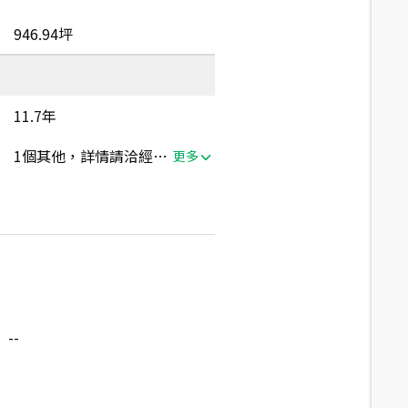
946.94坪
11.7年
1個其他，詳情請洽經紀人員
更多
--