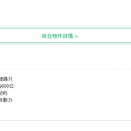
收合物件詳情
道路只
路600公
記約
，有動力