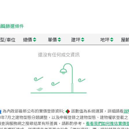
編輯篩選條件
型/車位
總價
單價
建坪
地坪
屋
還沒有任何成交資訊
為內政部最新公布的實價登錄資料;
該數值為系統運算，詳細請看
說
020年7月之建物型態分類調整，以及申報登錄之建物型態、建物權狀登載
價查詢服務網之搜尋結果有所差異，請斟酌參考。
看看我們如何推估實價