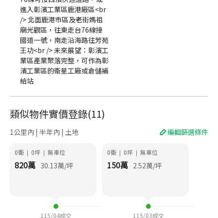
進入彰濱工業區鹿港廠區<br
/> 北面鹿港市區及老街媽祖
廟光觀區，往東走台76線接
國道一號，南走沿海路往芳苑
王功<br /> 未來展望：彰濱工
業區產業聚落完整，可作為彰
濱工業區的衛星工廠或倉儲補
給站
類似物件實價登錄
(
11
)
1公里內 | 半年內 | 土地
編輯篩選條件
0衛
0
坪
無車位
0衛
0
坪
無車位
|
|
|
|
820
萬
150
萬
30.13
萬/坪
2.52
萬/坪
115/04
成交
115/03
成交