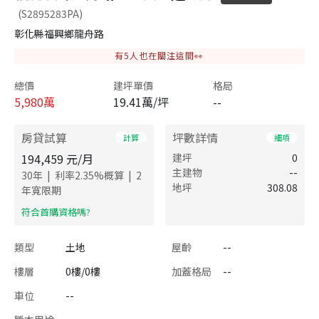
(S2895283PA)
彰化縣福興鄉龍舟路
有
5
人也在關注這間👀
總價
建坪單價
格局
5,980
萬
19.41萬/坪
--
房貸試算
坪數詳情
計算
細項
194,459
元/月
建坪
0
主建物
--
|
|
30
年
利率
2.35
%概算
2
地坪
308.08
年寬限期
​符合首購資格嗎?
類型
土地
屋齡
--
樓層
0樓/0樓
加蓋格局
--
車位
--