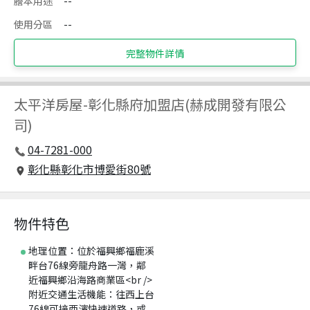
謄本用途
--
使用分區
--
完整物件詳情
太平洋房屋
-
彰化縣府加盟店(赫成開發有限公
司)
04-7281-000
彰化縣彰化市博愛街80號
物件特色
地理位置：位於福興鄉福鹿溪
畔台76線旁龍舟路一灣，鄰
近福興鄉沿海路商業區<br />
附近交通生活機能：往西上台
76線可接西濱快速道路，或