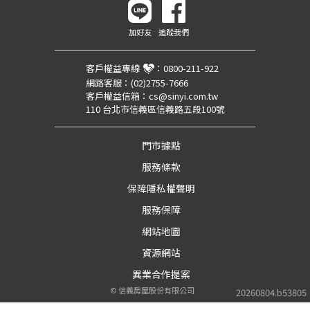
加好友
追蹤我們
客戶權益專線
：
0800-211-922
網路客服：
(02)2755-7666
客戶權益信箱：
cs@sinyi.com.tw
110 台北市信義區信義路五段100號
門市據點
服務條款
保障隱私權聲明
服務保障
網站地圖
資源網站
異業合作提案
©
信義房屋股份有限公司
20260804.b53805