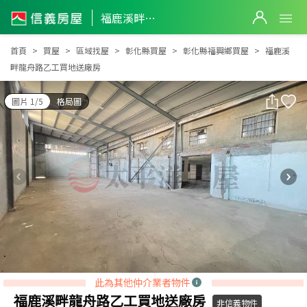
福鹿溪畔龍舟路乙工買地送廠房
福鹿溪畔龍舟路乙工買地送廠房
首頁
買屋
區域找屋
彰化縣買屋
彰化縣福興鄉買屋
福鹿溪
畔龍舟路乙工買地送廠房
圖片 1/5
格局圖
此為其他仲介業者物件
福鹿溪畔龍舟路乙工買地送廠房
非信義物件