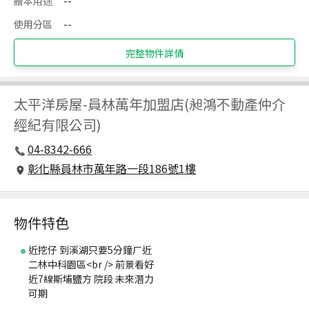
謄本用途
--
使用分區
--
完整物件詳情
太平洋房屋
-
員林萬年加盟店(昶鴻不動產仲介
經紀有限公司)
04-8342-666
彰化縣員林市萬年路一段186號1樓
物件特色
近挖仔 到溪湖只要5分鐘ㄏ近
二林中科園區<br /> 前景看好
近7線斯埔鹽方 院段 未來潛力
可期