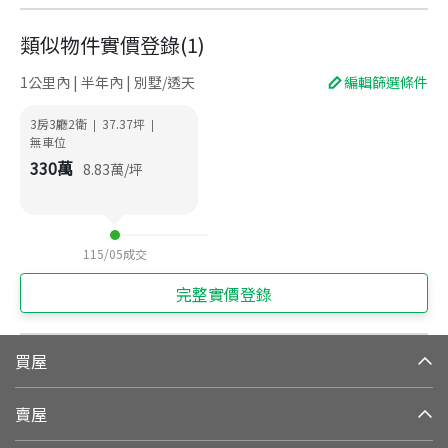
類似物件實價登錄
(
1
)
1公里內 | 半年內 | 別墅/透天
編輯篩選條件
3房3廳2衛
37.37
坪
|
|
無車位
330
萬
8.83
萬/坪
115/05
成交
完整實價登錄
買屋
賣屋