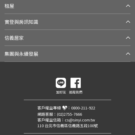
租屋
實登與房訊知識
信義居家
集團與永續發展
加好友
追蹤我們
客戶權益專線
：
0800-211-922
網路客服：
(02)2755-7666
客戶權益信箱：
cs@sinyi.com.tw
110 台北市信義區信義路五段100號