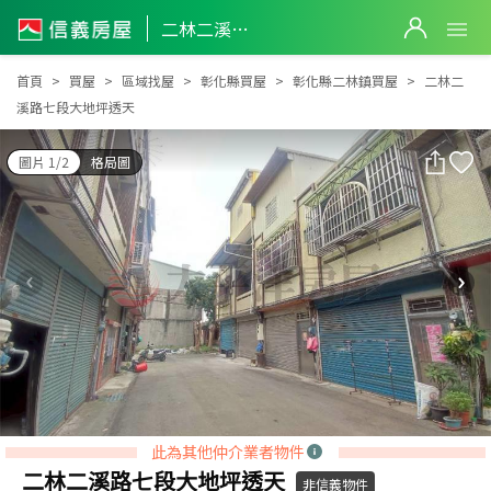
二林二溪路七段大地坪透天
二林二溪路七段大地坪透天
首頁
買屋
區域找屋
彰化縣買屋
彰化縣二林鎮買屋
二林二
溪路七段大地坪透天
圖片 1/2
格局圖
此為其他仲介業者物件
二林二溪路七段大地坪透天
非信義物件