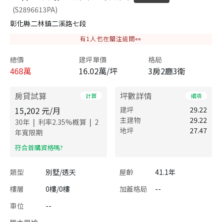
(S2896613PA)
彰化縣二林鎮二溪路七段
有
1
人也在關注這間👀
總價
建坪單價
格局
468
萬
16.02萬/坪
3房2廳3衛
房貸試算
坪數詳情
計算
細項
15,202
元/月
建坪
29.22
主建物
29.22
|
|
30
年
利率
2.35
%概算
2
地坪
27.47
年寬限期
​符合首購資格嗎?
類型
別墅/透天
屋齡
41.1年
樓層
0樓/0樓
加蓋格局
--
車位
--