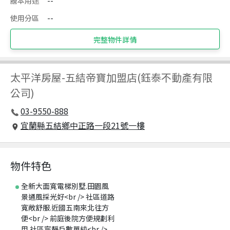
謄本用途
--
使用分區
--
完整物件詳情
太平洋房屋
-
五結帝寶加盟店(鈺泰不動產有限
公司)
03-9550-888
宜蘭縣五結鄉中正路一段21號一樓
物件特色
全新大面寬電梯別墅.田園風
景通風採光好<br /> 社區道路
寬敞舒服.近國五南來北往方
便<br /> 前庭後院方便規劃利
用.社區寧靜戶數單純<br />