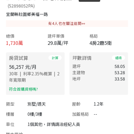
(S2898052PA)
宜蘭縣壯圍鄉美福一路
有
4
人也在關注這間👀
總價
建坪單價
格局
1,730
萬
29.8萬/坪
4房2廳5衛
房貸試算
坪數詳情
計算
細項
56,257
元/月
建坪
58.05
主建物
53.28
|
|
30
年
利率
2.35
%概算
2
地坪
33.58
年寬限期
​符合首購資格嗎?
類型
別墅/透天
屋齡
1.2年
樓層
0樓/3樓
加蓋格局
--
車位
1個其他，詳情請洽經紀人員