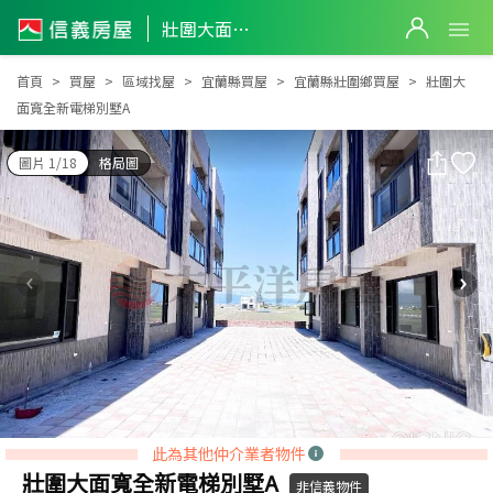
壯圍大面寬全新電梯別墅A
壯圍大面寬全新電梯別墅A
首頁
買屋
區域找屋
宜蘭縣買屋
宜蘭縣壯圍鄉買屋
壯圍大
面寬全新電梯別墅A
圖片 1/18
格局圖
此為其他仲介業者物件
壯圍大面寬全新電梯別墅A
非信義物件