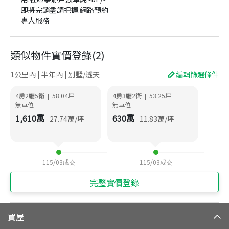
即將完銷盡請把握.網路預約
專人服務
類似物件實價登錄
(
2
)
1公里內 | 半年內 | 別墅/透天
編輯篩選條件
4房2廳5衛
58.04
坪
4房3廳2衛
53.25
坪
|
|
|
|
無車位
無車位
1,610
萬
630
萬
27.74
萬/坪
11.83
萬/坪
115/03
成交
115/03
成交
完整實價登錄
買屋