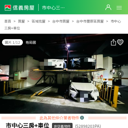
市中心三房+車位
市中心三房+車位
首頁
買屋
區域找屋
台中市買屋
台中市豐原區買屋
市中心
三房+車位
圖片 1/12
格局圖
此為其他仲介業者物件
市中心三房+車位
(S2898203PA)
非信義物件