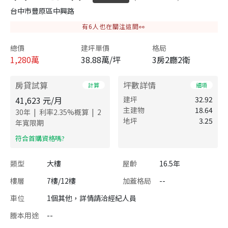
台中市豐原區中興路
有
6
人也在關注這間👀
總價
建坪單價
格局
1,280
萬
38.88萬/坪
3房2廳2衛
房貸試算
坪數詳情
計算
細項
41,623
元/月
建坪
32.92
主建物
18.64
|
|
30
年
利率
2.35
%概算
2
地坪
3.25
年寬限期
​符合首購資格嗎?
類型
大樓
屋齡
16.5年
樓層
7樓/12樓
加蓋格局
--
車位
1個其他，詳情請洽經紀人員
謄本用途
--