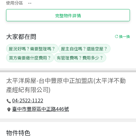
使用分區
--
完整物件詳情
大家都在問
換一換
屋況好嗎？需要整理嗎？
屋主自住嗎？還是空屋？
買方需要繳什麼費用？
有管理費嗎？費用多少？
太平洋房屋
-
台中豐原中正加盟店(太平洋不動
產經紀有限公司)
04-2522-1122
臺中市豐原區中正路446號
物件特色