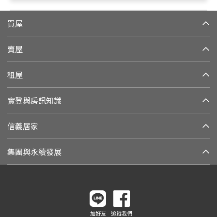
買屋
賣屋
租屋
實登與房訊知識
信義居家
集團與永續發展
加好友
追蹤我們