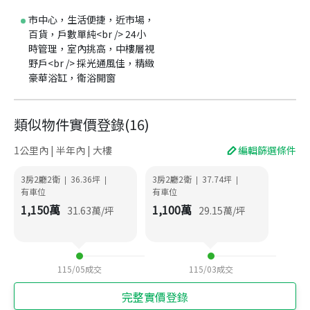
市中心，生活便捷，近市場，
百貨，戶數單純<br /> 24小
時管理，室內挑高，中樓層視
野戶<br /> 採光通風佳，精緻
豪華浴缸，衛浴開窗
類似物件實價登錄
(
16
)
1公里內 | 半年內 | 大樓
編輯篩選條件
3房2廳2衛
36.36
坪
3房2廳2衛
37.74
坪
|
|
|
|
有車位
有車位
1,150
萬
1,100
萬
31.63
萬/坪
29.15
萬/坪
115/05
成交
115/03
成交
完整實價登錄